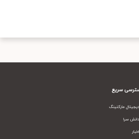
رسی سریع
یتال مارکتینگ
نش سرا
ار