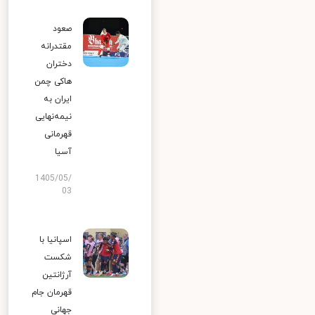
صعود
مقتدرانه
دختران
هاکی چمن
ایران به
نیمه‌نهایی
قهرمانی
آسیا
1405/05/
03
اسپانیا با
شکست
آرژانتین
قهرمان جام
جهانی