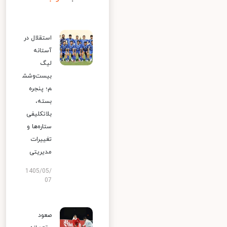
استقلال در
آستانه
لیگ
بیست‌وشش
م؛ پنجره
بسته،
بلاتکلیفی
ستاره‌ها و
تغییرات
مدیریتی
1405/05/
07
صعود