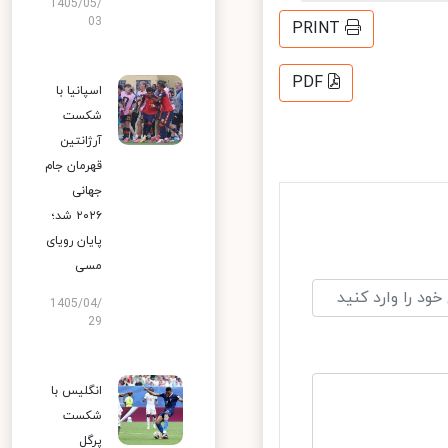
1405/05/
03
PRINT
PDF
اسپانیا با
شکست
آرژانتین
قهرمان جام
جهانی
۲۰۲۶ شد؛
پایان رویای
مسی
1405/04/
29
انگلیس با
شکست
پرگل