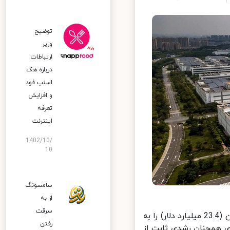
توضیح
وزیر
ارتباطات
درباره هک
اسنپ‌ فود
و افزایش
تعرفه
اینترنت
1402/10/
10
سامسونگ
از به
سرقت
در سه ماهه اول سال 2021، شرکت هواوی درآمدی معادل 152.2 میلیارد یوآن (23.4 میلیارد دلار) را به
رفتن
 همچنان رشدی ثابت از