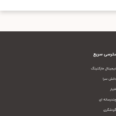
رسی سریع
یتال مارکتینگ
نش سرا
ار
رسانه ای
دشگری