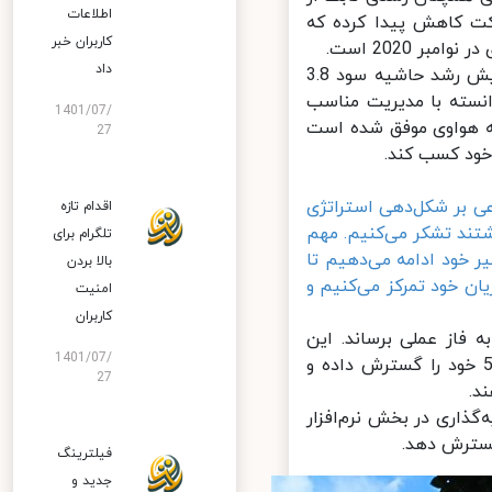
اطلاعات
ت کاهش پیدا کرده که
کاربران خبر
2020 است.
داد
در این دوره، میزان سود خالص شرکت نیز 11.1 درصد گزارش شده که افزایش رشد حاشیه سود 3.8
سته با مدیریت مناسب
1401/07/
ه هواوی موفق شده است
27
عی بر شکل‌دهی استراتژی
اقدام تازه
تند تشکر می‌کنیم. مهم
تلگرام برای
 خود ادامه می‌دهیم تا
بالا بردن
ن خود تمرکز می‌کنیم و
امنیت
کاربران
لاش بوده تا ارزش فعالیت‌های 5G خود را به فاز عملی برساند. این
1401/07/
ت به اپراتورهای مخابراتی در سراسر دنیا کمک می‌کند تا شبکه‌های 5G خود را گسترش داده و
27
.
اری در بخش نرم‌افزار
سترش دهد.
فیلترینگ
جدید و