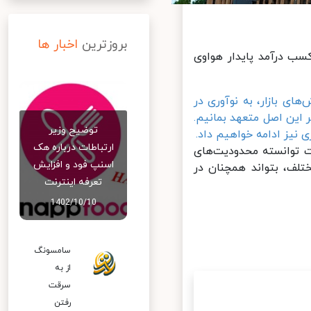
بروزترین
اخبار ها
 درآمد پایدار هواوی
 بازار، به نوآوری در
این اصل متعهد بمانیم.
توضیح وزیر
یز ادامه خواهیم داد.
ارتباطات درباره هک
ی‌دهد این شرکت توانسته محدودیت‌های
اسنپ‌ فود و افزایش
لف، بتواند همچنان در
تعرفه اینترنت
1402/10/10
سامسونگ
از به
سرقت
رفتن