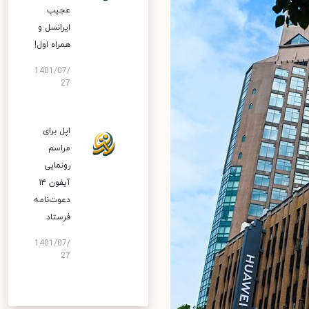
عجیب
ایرانسل و
همراه اول!
1401/07/
27
اپل برای
مراسم
رونمایی
آیفون ۱۴
دعوت‌نامه
فرستاد
1401/07/
27