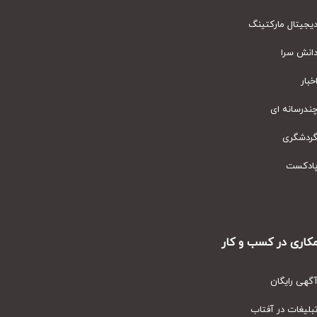
یتال مارکتینگ
نش سرا
ار
رسانه ای
دشگری
دکست
ری در کسب و کار
ی رایگان
یغات در آفتاب