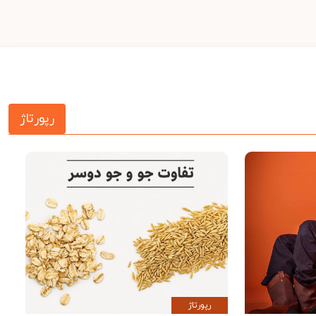
رپورتاژ
رپورتاژ