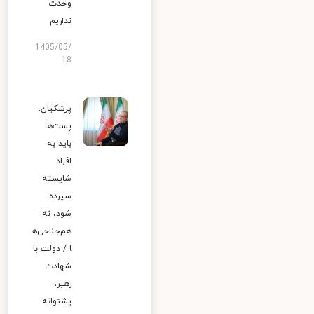
وحدت
نداریم
1405/05/
18
پزشکیان:
پست‌ها
باید به
افراد
شایسته
سپرده
شود، نه
هم‌جناحی‌ه
ا / دولت با
شهادت
رهبر،
پشتوانه