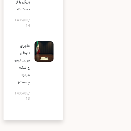
بزرگی را از
دست داد
1405/05/
14
ماجرای
«توافق
قریب‌الوقو
ع تنگه
هرمز»
چیست؟
1405/05/
13