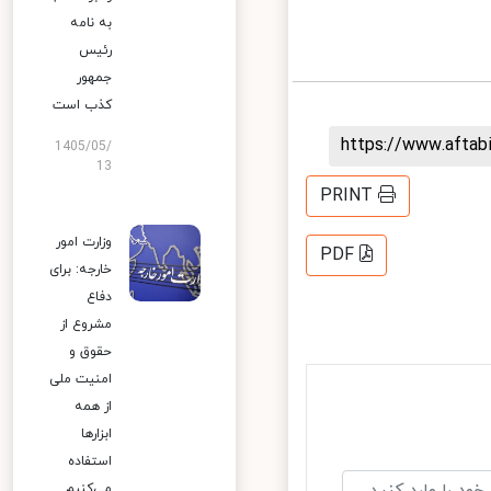
به نامه
رئیس
جمهور
کذب است
https://www.afta
1405/05/
13
PRINT
وزارت امور
PDF
خارجه: برای
دفاع
مشروع از
حقوق و
امنیت ملی
از همه
ابزارها
استفاده
می‌کنیم