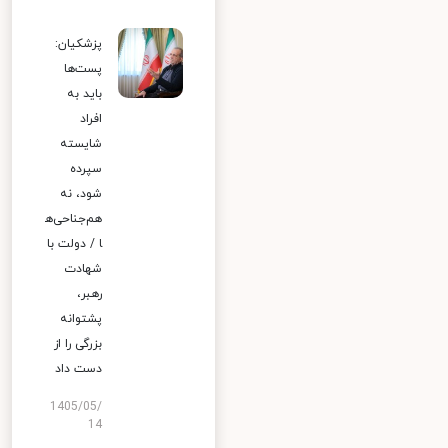
پزشکیان:
پست‌ها
باید به
افراد
شایسته
سپرده
شود، نه
هم‌جناحی‌ه
ا / دولت با
شهادت
رهبر،
پشتوانه
بزرگی را از
دست داد
1405/05/
14