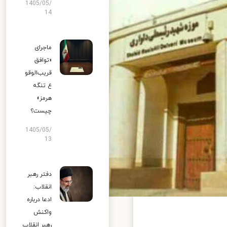
1405/05/
14
ماجرای
«توافق
قریب‌الوقو
ع تنگه
هرمز»
چیست؟
1405/05/
13
دفتر رهبر
انقلاب:
ادعا درباره
واکنش
رهبر انقلاب