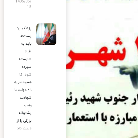
1405/05/
18
پزشکیان:
پست‌ها
باید به
افراد
شایسته
سپرده
شود، نه
هم‌جناحی‌ه
ا / دولت با
شهادت
رهبر،
پشتوانه
بزرگی را از
دست داد