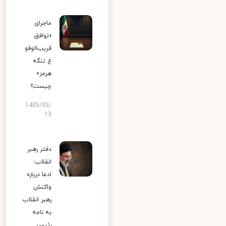
ماجرای
«توافق
قریب‌الوقو
ع تنگه
هرمز»
چیست؟
1405/05/
13
دفتر رهبر
انقلاب:
ادعا درباره
واکنش
رهبر انقلاب
به نامه
رئیس