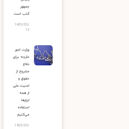
جمهور
کذب است
1405/05/
13
وزارت امور
خارجه: برای
دفاع
مشروع از
حقوق و
امنیت ملی
از همه
ابزارها
استفاده
می‌کنیم
1405/05/