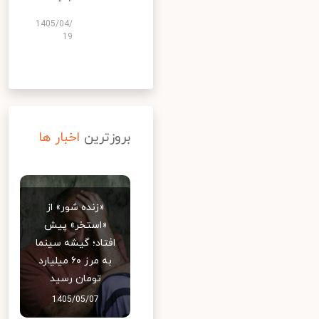
1405/04/
19
بروزترین
اخبار ها
«زنده شور» از
«استخر» پیش
افتاد؛ گیشه سینما
به مرز ۶۰ میلیارد
تومان رسید
1405/05/07