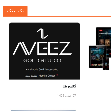
بک لینک
گالری طلا
07 مرداد 1405