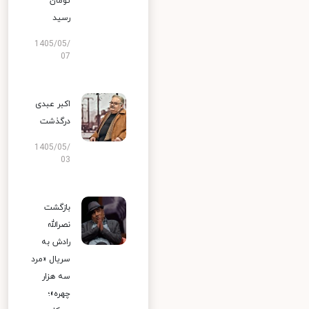
تومان
رسید
1405/05/
07
اکبر عبدی
درگذشت
1405/05/
03
بازگشت
نصرالله
رادش به
سریال «مرد
سه هزار
چهره»؛