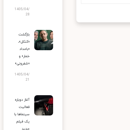
1405/04/
28
بازگشت
«کنکل»،
«بامداد
خمار» و
«شفرونی»
1405/04/
21
آغاز دوباره
فعالیت
سینماها با
یک فیلم
جدید