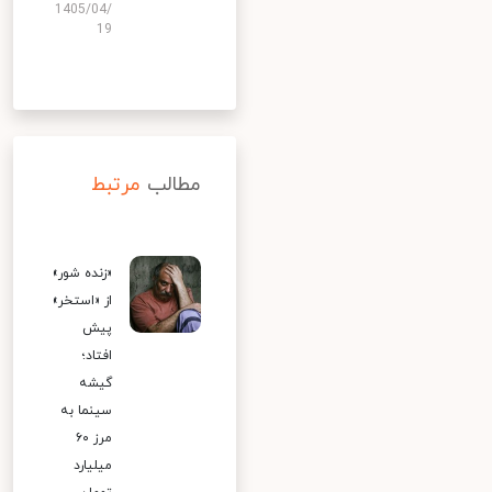
1405/04/
19
مطالب
مرتبط
«زنده شور»
از «استخر»
پیش
افتاد؛
گیشه
سینما به
مرز ۶۰
میلیارد