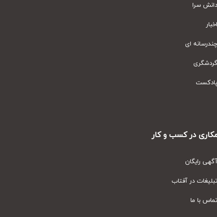
نش سرا
ار
رسانه ای
دشگری
دکست
ری در کسب و کار
ی رایگان
یغات در آفتاب
س با ما