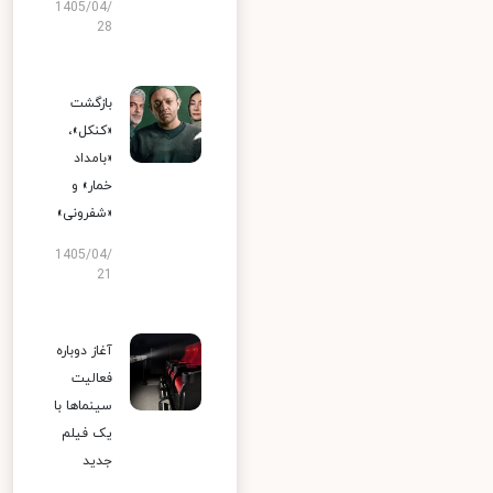
1405/04/
28
بازگشت
«کنکل»،
«بامداد
خمار» و
«شفرونی»
1405/04/
21
آغاز دوباره
فعالیت
سینماها با
یک فیلم
جدید