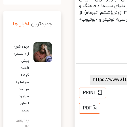
نیای سینما و فرهنگ و
نر جهان هستند که در این رویداد مشارکت دارند. این کنسرت شنبه، ۲۷ ژوئن(ششم تیرماه) از
سی» توئیتر و «یوتیوب»
جدیدترین
اخبار ها
«زنده شور»
از «استخر»
پیش
افتاد؛
گیشه
https://www.af
سینما به
مرز ۶۰
PRINT
میلیارد
تومان
PDF
رسید
1405/05/
07