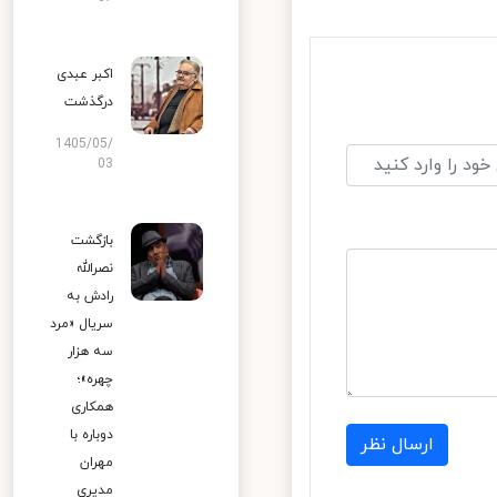
اکبر عبدی
درگذشت
1405/05/
03
بازگشت
نصرالله
رادش به
سریال «مرد
سه هزار
چهره»؛
همکاری
دوباره با
ارسال نظر
مهران
مدیری