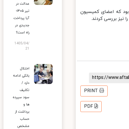
عدالت در
مه ای به مجلس داده بود که اعضای کمیسیون
تیر ۱۴۰۵؛
نیز بررسی کردند.
آیا پرداخت
جدیدی در
راه است؟
1405/04/
21
اختلال
بانکی ادامه
https://www.aft
دارد /
تکلیف
PRINT
سود سپرده
ها و
PDF
برداشت از
حساب
مشخص