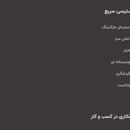
رسی سریع
یتال مارکتینگ
نش سرا
ار
رسانه ای
دشگری
دکست
ری در کسب و کار