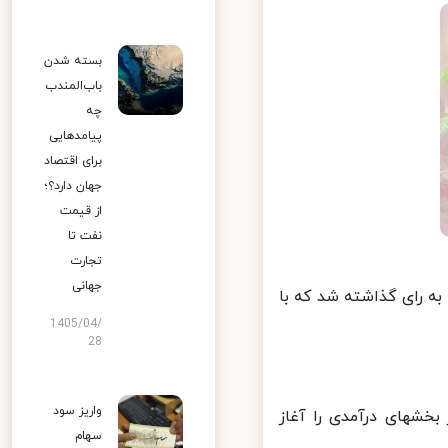
بسته شدن
باب‌المندب
چه
پیامدهایی
برای اقتصاد
جهان دارد؟؛
از قیمت
نفت تا
تجارت
جهانی
ه رای گذاشته شد که با
1405/04/
28
واریز سود
خشهای درآمدی را آغاز
سهام