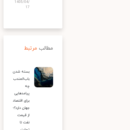
1405/04/
17
مطالب
مرتبط
بسته شدن
باب‌المندب
چه
پیامدهایی
برای اقتصاد
جهان دارد؟؛
از قیمت
نفت تا
تجارت