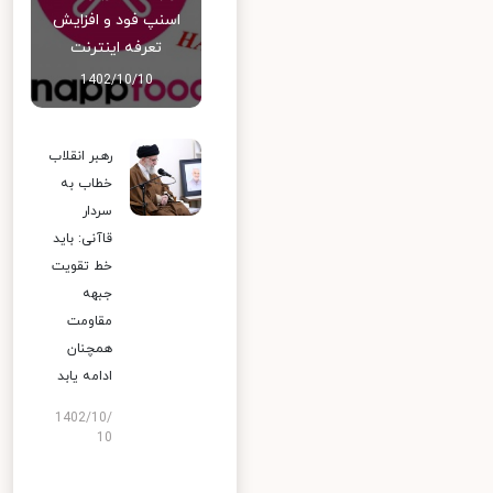
اسنپ‌ فود و افزایش
تعرفه اینترنت
1402/10/10
رهبر انقلاب
خطاب به
سردار
قاآنی: باید
خط تقویت
جبهه
مقاومت
همچنان
ادامه یابد
1402/10/
10