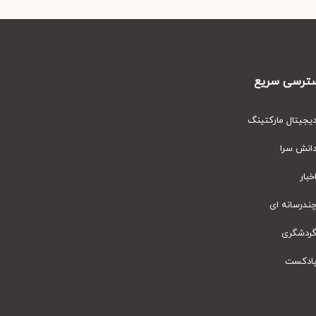
رسی سریع
یتال مارکتینگ
نش سرا
ار
رسانه ای
دشگری
دکست