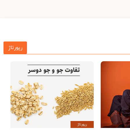
رپورتاژ
رپورتاژ