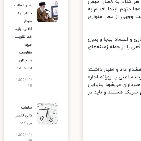
گونه‌ای که فقط در یکی از شعبات کیفری استان ۶فقره پرونده داشته و در هر کدام به ۸سال حبس
رهبر انقلاب
 در اکثر پرونده‌ها متهم ابتدا اقدام به
خطاب به
ت وجهی از محل متواری
سردار
قاآنی: باید
خط تقویت
و اعتماد بیجا و بدون
جبهه
 را از جمله زمینه‌های
مقاومت
همچنان
ادامه یابد
شدار داد و اظهار داشت:
ساعتی یا روزانه اجاره
1402/10/
داران می‌شود بنابراین
10
شریک هستند و باید در
ساعات
کاری تغییر
می‌ کند
1402/10/