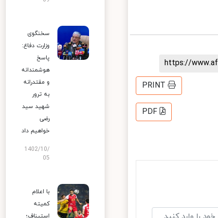
09
سخنگوی
وزارت دفاع:
پاسخ
https://www.
هوشمندانه
و مقتدرانه
PRINT
به ترور
شهید سید
PDF
رضی
خواهیم داد
1402/10/
05
با اعلام
کمیته
استیناف؛