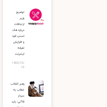
توضیح
وزیر
ارتباطات
درباره هک
اسنپ‌ فود
و افزایش
تعرفه
اینترنت
1402/10/
10
رهبر انقلاب
خطاب به
سردار
قاآنی: باید