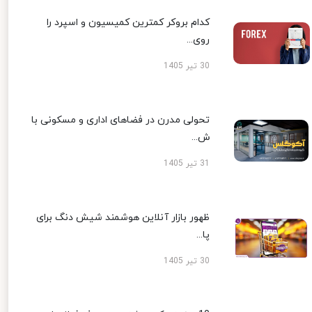
کدام بروکر کمترین کمیسیون و اسپرد را
روی...
30 تیر 1405
تحولی مدرن در فضاهای اداری و مسکونی با
ش...
31 تیر 1405
ظهور بازار آنلاین هوشمند شیش دنگ برای
پا...
30 تیر 1405