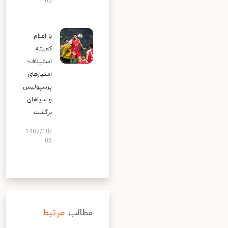
05
با اعلام
کمیته
استیناف؛
امتیازهای
پرسپولیس
و سپاهان
برگشت
1402/10/
05
مطالب
مرتبط