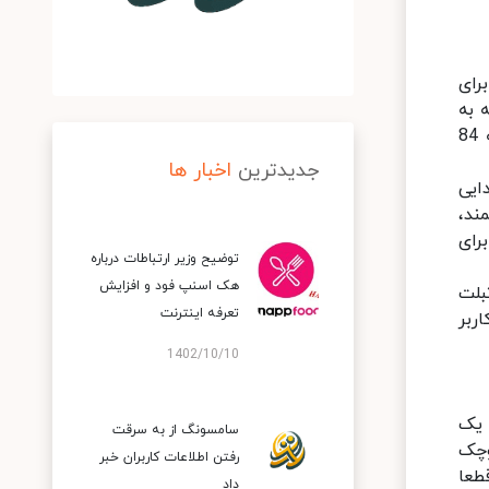
گر ایده‌آل برای
ی شده است که به
معنای تصویر کامل است. دلیل این نام‌گذاری حاشیه‌ای 7.9 میلی‌متری و کم آن است که نسبت صفحه نمایش به بدنه 84
جدیدترین
اخبار ها
 صدایی
ند،
 اختصاصی هوآوی برای
توضیح وزیر ارتباطات درباره
هک اسنپ‌ فود و افزایش
بلت
تعرفه اینترنت
اربر
1402/10/10
که با یک
سامسونگ از به سرقت
وچک
رفتن اطلاعات کاربران خبر
 بزرگ‌اش قطعا
داد