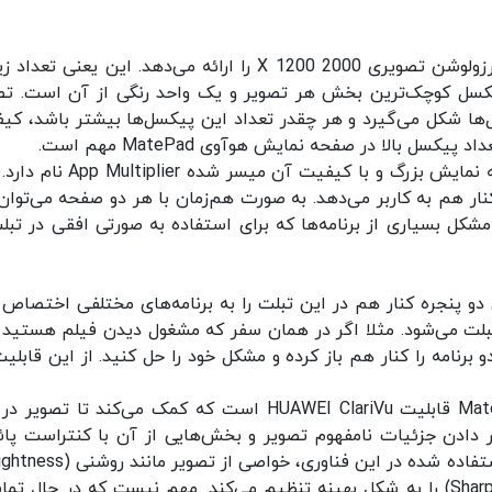
این صفحه نمایش 10.4 اینجی کیفیت تصویر 2K و رزولوشن تصویری 2000 X 1200 را ارائه می‌دهد. این یعنی 
کسل کوچک‌ترین بخش هر تصویر و یک واحد رنگی از آن است. تص
ل‌ها شکل می‌گیرد و هر چقدر تعداد این پیکسل‌ها بیشتر باشد، کی
 بالا در صفحه نمایش هوآوی MatePad مهم است.
یکی از قابلیت‌های خوب این تبلت که به کمک صفحه نمایش بزرگ و با کیفیت آن میسر
کنار هم به کاربر می‌دهد. به صورت هم‌زمان با هر دو صفحه می‌توان 
 مشکل بسیاری از برنامه‌ها که برای استفاده به صورتی افقی در تبلت
ن دو پنجره کنار هم در این تبلت را به برنامه‌های مختلفی اختصاص د
تبلت می‌شود. مثلا اگر در همان سفر که مشغول دیدن فیلم هستید ن
 برنامه را کنار هم باز کرده و مشکل خود را حل کنید. از این قابلیت
یکی دیگر از قابلیت‌های تصویری تبلت هوآوی MatePad قابلیت HUAWEI ClariVu است که کمک می‌کند تا تصو
ر دادن جزئیات نامفهوم تصویر و بخش‌هایی از آن با کنتراست پائ
اشباع رنگ (Color Saturation) و تندی تصویر (Sharpness) را به شکل بهینه تنظیم می‌کند. مهم نیست که در حال 