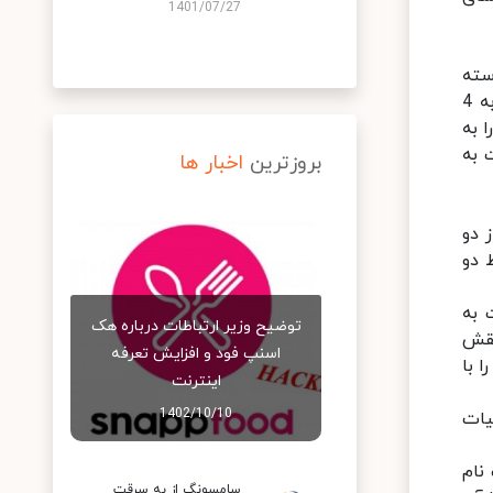
1401/07/27
سته
هستید، هوآوی MatePad یک انتخاب ایده‌آل برای شما است زیرا در زیر بدنه این تبلت، یک سیستم صوتی مجهز به 4
ما را به
 به
بروزترین
اخبار ها
 دو
 دو
ست به
توضیح وزیر ارتباطات درباره هک
از نقش
اسنپ‌ فود و افزایش تعرفه
را با
اینترنت
1402/10/10
 جزئیات
رند صاحب نام
سامسونگ از به سرقت