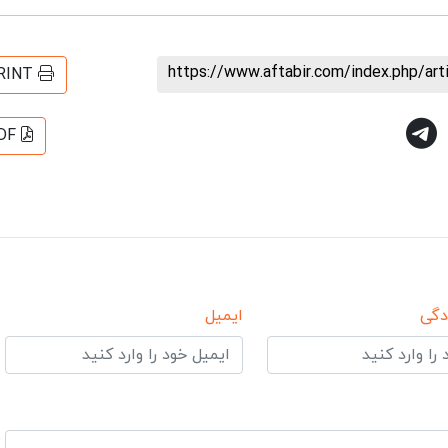
https://www.aftabir.com/index.php/ar
RINT
DF
دگی
ایمیل