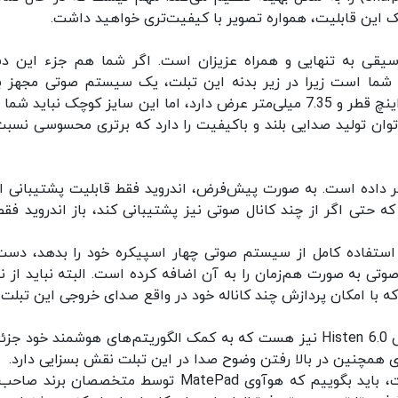
 این قابلیت، همواره تصویر با کیفیت‌تری خواهید داشت.
سیقی به تنهایی و همراه عزیزان است. اگر شما هم جزء این د
اسپیکر قرار دارد. درست است که این تبلت فقط 10 اینچ قطر و 7.35 میلی‌متر عرض دارد، اما این سایز کوچک نباید ش
 توان تولید صدایی بلند و باکیفیت را دارد که برتری محسوسی نسبت
ر داده است. به صورت پیش‌فرض، اندروید فقط قابلیت پشتیبانی از
ه حتی اگر از چند کانال صوتی نیز پشتیبانی کند، باز اندروید فقط
 اینکه به تبلت هوآوی MatePad امکان استفاده کامل از سیستم صوتی چهار اسپیکره خود را بدهد، د
وید زده است و امکان پشتیبانی تا 4 کانال صوتی به صورت هم‌زمان را به آن اضافه کرده است. البته نباید 
ر این مورد غافل بود که با امکان پردازش چند کاناله خود در واقع صدای خروجی این تبلت 
علاوه بر این، هوآوی MatePad مجهز به فناوری صوتی Histen 6.0 نیز هست که به کمک الگوریتم‌های هوشمند خود
اما اگر همه این فناوری‌ها در بخش صدا کافی نیست، باید بگوییم که هوآوی MatePad توسط متخصصان ب