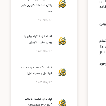
ا آن
رفتن اطلاعات کاربران خبر
تبلت هوآویMatePad خود استفاده
داد
1401/07/27
ودن
اقدام تازه تلگرام برای بالا
مند 7250 میلی‌آمپری، تمام
بردن امنیت کاربران
چیزی است که شما برای کار با تبلت تا انتهای روز به آن نیاز دارید. این باتری امکان 12 ساعت گشت‌و‌گذر در اینترنت، 12
1401/07/27
عد از
وجود
فیلترینگ جدید و عجیب
ایرانسل و همراه اول!
1401/07/27
اپل برای مراسم رونمایی
آیفون ۱۴ دعوت‌نامه