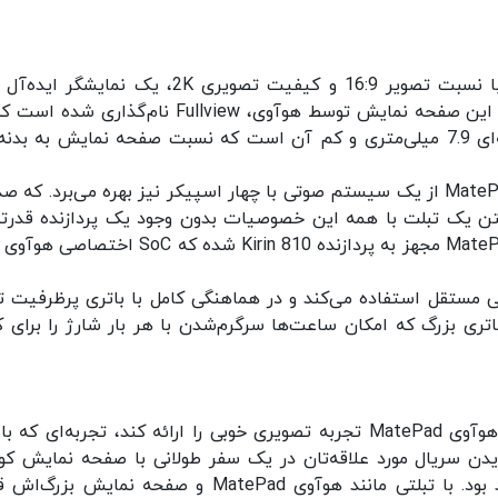
صفحه نمایش 10.4 اینچی تبلت هوآوی MatePad با نسبت تصویر 16:9 و کیفیت تصویری 2K، یک نمایش
تماشای ویدیو، بازی‌کردن و در مجموع سرگرمی است. این صفحه نمایش توسط هوآوی، Fullview نام‌گذار
علاوه بر این صفحه نمایش خوش کیفیت، هوآوی MatePad از یک سیستم صوتی با چهار اسپیکر نیز بهره می‌برد. که
داشتن یک تبلت با همه این خصوصیات بدون وجود یک پردازنده قدرتم
لطف خاصی نخواهد داشت. به همین دلیل هوآوی MatePad مجهز به پردازنده Kirin 810 شده که SoC
ی مستقل استفاده می‌کند و در هماهنگی کامل با باتری پرظرفیت ت
یت دارد، یک باتری بزرگ که امکان ساعت‌ها سرگرم‌شدن با هر بار شارژ را برای ک
وجود صفحه نمایش بزرگ باعث شده است تا تبلت هوآوی MatePad تجربه تصویری خوبی را ارائه کند، تجربه‌ای 
دن سریال مورد علاقه‌تان در یک سفر طولانی با صفحه نمایش ک
گوشی هوشمند چندان تجربه هیجان‌انگیزی نخواهد بود. با تبلتی مانند هوآوی MatePad و صفحه نمایش