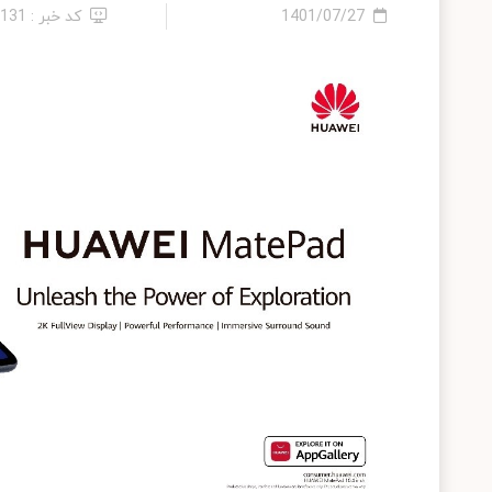
1401/07/27
کد خبر : 6131