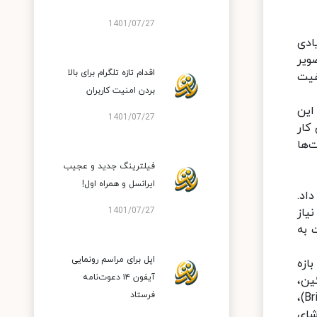
1401/07/27
تعداد زیادی
ویر
اقدام تازه تلگرام برای بالا
فیت
بردن امنیت کاربران
 شده App Multiplier نام دارد. این
1401/07/27
کار
‌ها
فیلترینگ جدید و عجیب
ایرانسل و همراه اول!
اد.
یاز
1401/07/27
 به
اپل برای مراسم رونمایی
یر در بازه
آیفون ۱۴ دعوت‌نامه
ین،
فرستاد
تصویری بهتر به کاربر ارائه می‌دهد. الگوریتم خاص استفاده شده در این فناوری، خواصی از تصویر مانند روشنی (Brightness)،
تماشای