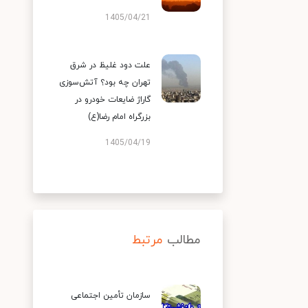
1405/04/21
علت دود غلیظ در شرق
تهران چه بود؟ آتش‌سوزی
گاراژ ضایعات خودرو در
بزرگراه امام رضا(ع)
1405/04/19
مطالب
مرتبط
سازمان تأمین اجتماعی