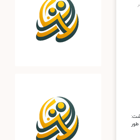
شت:
 طور