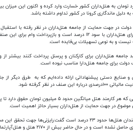
اهه اخیر کرونا بیش از ۶ هزار میلیارد تومان به هتل‌داران کشور خسارت وارد کرده و اکنون این میزان 
دلیل ماندگاری کرونا در کشور تداوم داشته باشد.
 دولت در جهت حمایت از جامعه هتل‌داران در نظر رفته با استقبال 
قشر مواجه نشده است چرا که وام پیش‌بینی شده برای هتل‌داران با سود ۱۲ درصد است و بازپرداخت وام برای ا
نیست و به نوعی تسهیلات بی‌فایده است.
 جامعه هتل‌داران برای کارکنان و پرسنل پرداخت کنند بیشتر از و
دولت برای جامعه هتل‌دارا مناسب نبوده است.
و صنایع دستی پیشنهاداتی ارائه داده‌ایم که به طرق دیگر از جا
ف در نظر گرفته شود.
رئیس جامعه هتل‌داران ایران گفت: همچنین از آنجایی که هر کارمند هتل میانگین حدود ۵ میلیون تومان حقوق
ن موضوع در جهت حمایت از هتل‌داران بسیار حائز اهمیت است.
حمزه‌زاده با اشاره به اینکه سهم کارفرما در بیمه کارمندان هتل‌ها حدود ۲۳ درصد است گفت:‌رایزنی‌ها جهت تحقق 
با دولت آغاز شده ولی متأسفانه تا کنون هیچ نتیجه‌ای حاصل نشده است و در حال حاضر بیش از ۲۱۷۰ ه