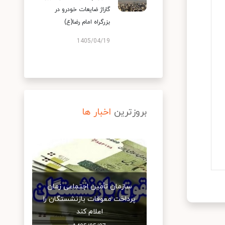
گاراژ ضایعات خودرو در
بزرگراه امام رضا(ع)
1405/04/19
بروزترین
اخبار ها
سازمان تأمین اجتماعی زمان
پرداخت معوقات بازنشستگان را
اعلام کند