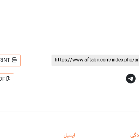
https://www.aftabir.com/index.php/a
RINT
DF
دگی
ایمیل