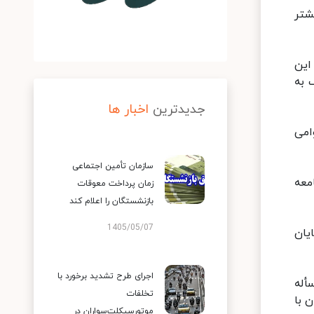
بیشتر
این
ین صنف به
جدیدترین
اخبار ها
امی
سازمان تأمین اجتماعی
معه
زمان پرداخت معوقات
بازنشستگان را اعلام کند
1405/05/07
 دارد تا پایان
اجرای طرح تشدید برخورد با
این مسأله
تخلفات
تل و هتل‌آپارتمان با
موتورسیکلت‌سواران در