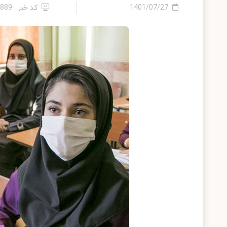
1401/07/27
کد خبر : 9889