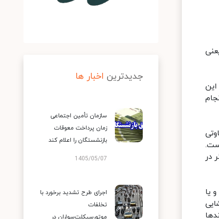
عنی
جدیدترین
اخبار ها
این
جام
سازمان تأمین اجتماعی
زمان پرداخت معوقات
وتی
بازنشستگان را اعلام کند
ست.
 در
1405/05/07
 یا
اجرای طرح تشدید برخورد با
ایی
تخلفات
دها
موتورسیکلت‌سواران در