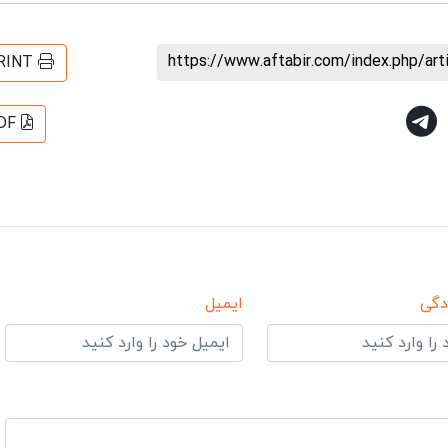
https://www.aftabir.com/index.php/ar
RINT
DF
دگی
ایمیل