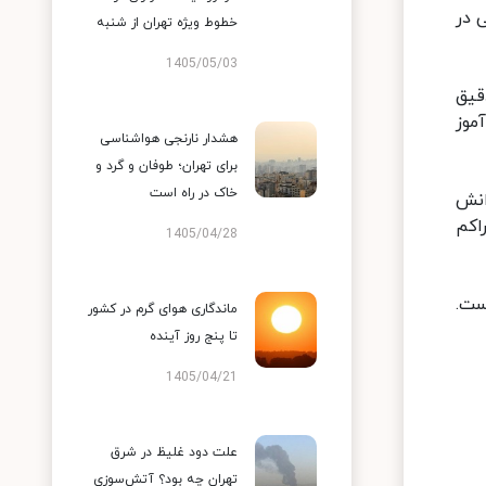
 در
خطوط ویژه تهران از شنبه
1405/05/03
قیق
هر دانش آموز
هشدار نارنجی هواشناسی
برای تهران؛ طوفان و گرد و
خاک در راه است
انش
اکم
1405/04/28
یست.
ماندگاری هوای گرم در کشور
تا پنج روز آینده
1405/04/21
علت دود غلیظ در شرق
تهران چه بود؟ آتش‌سوزی