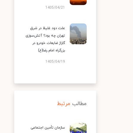
1405/04/21
علت دود غلیظ در شرق
تهران چه بود؟ آتش‌سوزی
گاراژ ضایعات خودرو در
بزرگراه امام رضا(ع)
1405/04/19
مطالب
مرتبط
سازمان تأمین اجتماعی