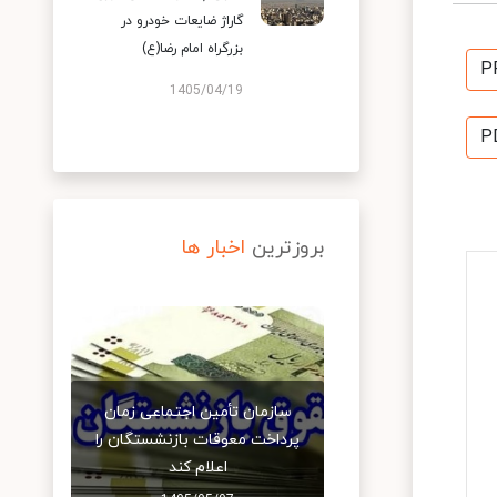
گاراژ ضایعات خودرو در
بزرگراه امام رضا(ع)
P
1405/04/19
P
بروزترین
اخبار ها
سازمان تأمین اجتماعی زمان
پرداخت معوقات بازنشستگان را
اعلام کند