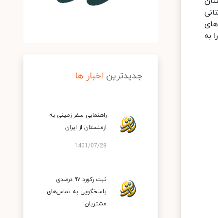
تان
انی
های
 به
جدیدترین
اخبار ها
راهنمایی سفر زمینی به
ارمنستان از ایران
1401/07/28
ثبت رکورد ۹۷ درصدی
پاسخگویی به تماس‌های
مشتریان