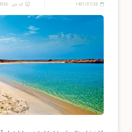
1401/07/28
کد خبر : 24356