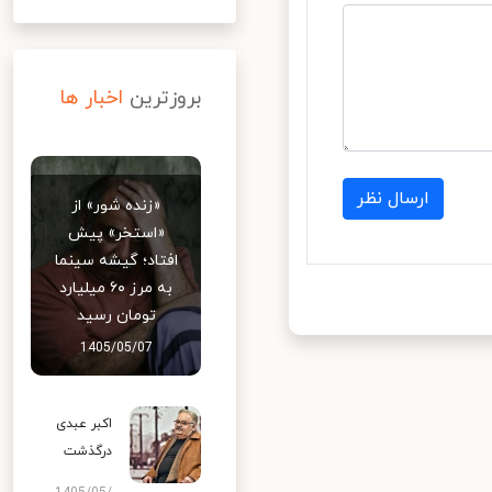
بروزترین
اخبار ها
ارسال نظر
«زنده شور» از
«استخر» پیش
افتاد؛ گیشه سینما
به مرز ۶۰ میلیارد
تومان رسید
1405/05/07
اکبر عبدی
درگذشت