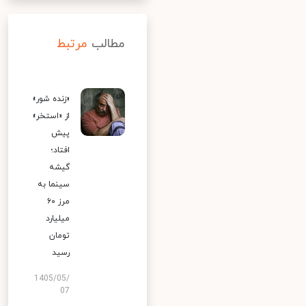
مطالب
مرتبط
«زنده شور»
از «استخر»
پیش
افتاد؛
گیشه
سینما به
مرز ۶۰
میلیارد
تومان
رسید
1405/05/
07