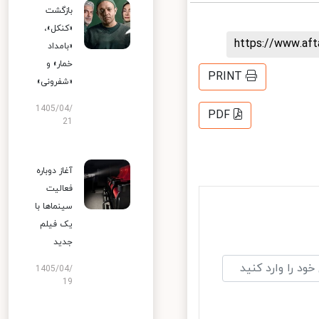
بازگشت
«کنکل»،
https://www.af
«بامداد
خمار» و
PRINT
«شفرونی»
1405/04/
PDF
21
آغاز دوباره
فعالیت
سینماها با
یک فیلم
جدید
1405/04/
19