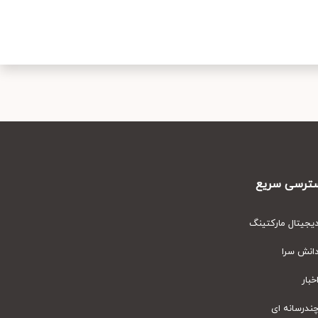
رسی سریع
یتال مارکتینگ
نش سرا
ار
رسانه ای