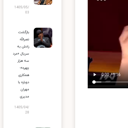
1405/05/
03
بازگشت
نصرالله
رادش به
سریال «مرد
سه هزار
چهره»؛
همکاری
دوباره با
مهران
مدیری
1405/04/
28