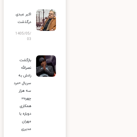
اکبر عبدی
درگذشت
1405/05/
03
بازگشت
نصرالله
رادش به
سریال «مرد
سه هزار
چهره»؛
همکاری
دوباره با
مهران
مدیری