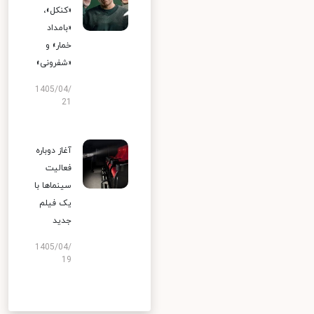
«کنکل»،
«بامداد
خمار» و
«شفرونی»
1405/04/
21
آغاز دوباره
فعالیت
سینماها با
یک فیلم
جدید
1405/04/
19