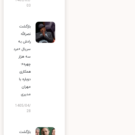
1405/05/
03
بازگشت
نصرالله
رادش به
سریال «مرد
سه هزار
چهره»؛
همکاری
دوباره با
مهران
مدیری
1405/04/
28
بازگشت