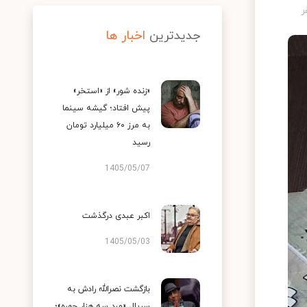
جدیدترین
اخبار ها
«زنده شور» از «استخر»
پیش افتاد؛ گیشه سینما
به مرز ۶۰ میلیارد تومان
رسید
1405/05/07
اکبر عبدی درگذشت
1405/05/03
بازگشت نصرالله رادش به
سریال «مرد سه هزار چهره»؛