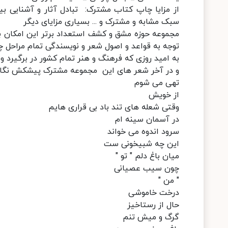
از مزایا چاپ کتاب مشترک: تبادل آثار و آشنایی بی
سبک مشابه و مشترک و ... بسیاری مزایای دیگر
مجموعه حوزه مشق و کشف استعداد برتر این امکان ب
توجه به قواعد و اصول شعر و نویسندگی تمام مراحل چا
به امید روزی که فرهنگ و هنر تمام کشور در برگیرد و 
و در آخر شعر های این مجموعه مشترک پیشکش نگاه
تهی می شوم
از خویش
وقتی شعله های تند باد بی قراری هایم
در آسمان سینه ام
سرود اندوه می خواند
این چه شبیخونی ست
میان باغ دلم " تو "
چون سیب عصیانی
" من "
درخت خاموشی
حال از رستاخیز
گرگ و میش تنم