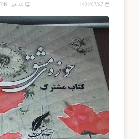
1401/07/27
کد خبر : 2749