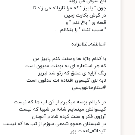
باغ سرخی می روید
چون " پاییز " که مرا تازیانه می زند تا
در گوش بکارت زمین
قصه ی " باغ دلم " و
" سیب تنت " را بتکانم ....
#عاطفه_غلامزاده
با کدام واژه ها وصفت کنم پاییز من
که هر استعاره ای به بودنت مدیون است
رنگ آرایه ی عشق که زتو شد لبریز
لابه لای گیسوی افتاده ات مدفون است
#ستارهاللهویسی
در خیالم بوسه میگیرم از آن لب ها که نیست
گیسوانش مینمایم شانه در شبها که نیست
آرزوی فکر و صلت کرده شادم آنچنان
در شبستان همچو شمعی سوزم از تب ها که نیست
#یدالله_نعمت پور