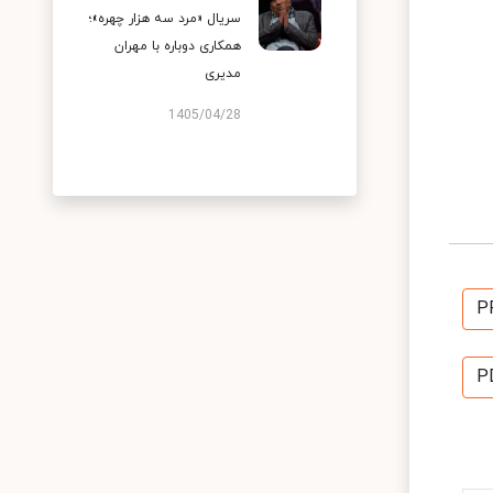
سریال «مرد سه هزار چهره»؛
همکاری دوباره با مهران
مدیری
1405/04/28
P
P