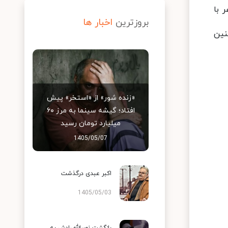
 با
بروزترین
اخبار ها
نین
«زنده شور» از «استخر» پیش
افتاد؛ گیشه سینما به مرز ۶۰
میلیارد تومان رسید
1405/05/07
اکبر عبدی درگذشت
1405/05/03