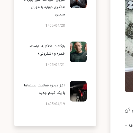
همکاری دوباره با مهران
مدیری
1405/04/28
بازگشت «کنکل»، «بامداد
خمار» و «شفرونی»
1405/04/21
آغاز دوباره فعالیت سینماها
با یک فیلم جدید
1405/04/19
ین آن
ی _