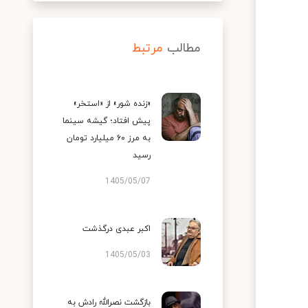
مطالب
مرتبط
«زنده شور» از «استخر»
پیش افتاد؛ گیشه سینما
به مرز ۶۰ میلیارد تومان
رسید
1405/05/07
اکبر عبدی درگذشت
1405/05/03
بازگشت نصرالله رادش به