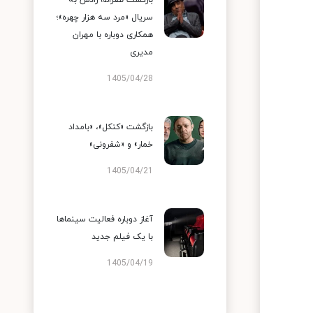
بازگشت نصرالله رادش به
سریال «مرد سه هزار چهره»؛
همکاری دوباره با مهران
مدیری
1405/04/28
بازگشت «کنکل»، «بامداد
خمار» و «شفرونی»
1405/04/21
آغاز دوباره فعالیت سینماها
با یک فیلم جدید
1405/04/19