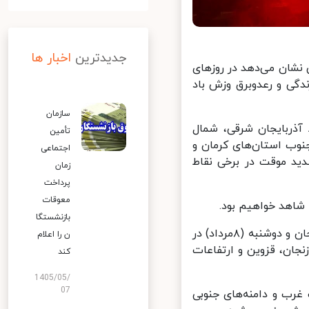
جدیدترین
اخبار ها
شان می‌دهد در روزهای
یل بارندگی و رعدوبرق وزش باد
سازمان
ذربایجان شرقی، شمال
تأمین
نوب استان‌های کرمان و
اجتماعی
د موقت در برخی نقاط
زمان
پرداخت
معوقات
بازنشستگا
روز یکشنبه (۷مرداد) در اردبیل، گیلان، مازندران، شمال آذربایجان غربی و زنجان و دوشنبه (۸مرداد) در
ن را اعلام
ان، قزوین و ارتفاعات
کند
1405/05/
07
وب غرب و دامنه‌های جنوبی