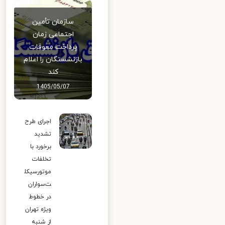
سازمان تأمین
اجتماعی زمان
پرداخت معوقات
بازنشستگان را اعلام
کند
1405/05/07
اجرای طرح
تشدید
برخورد با
تخلفات
موتورسیکل
ت‌سواران
در خطوط
ویژه تهران
از شنبه