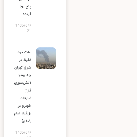
پنج روز
آینده
1405/04/
21
علت دود
غلیظ در
شرق تهران
چه بود؟
آتش‌سوزی
گاراژ
ضایعات
خودرو در
بزرگراه امام
رضا(ع)
1405/04/