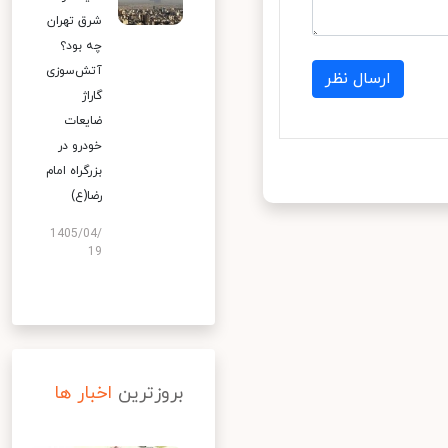
شرق تهران
چه بود؟
آتش‌سوزی
ارسال نظر
گاراژ
ضایعات
خودرو در
بزرگراه امام
رضا(ع)
1405/04/
19
بروزترین
اخبار ها