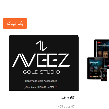
بک لینک
گالری طلا
07 مرداد 1405