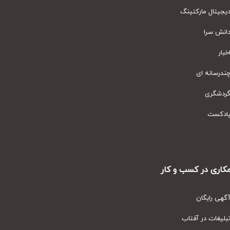
یتال مارکتینگ
نش سرا
ار
رسانه ای
دشگری
دکست
ری در کسب و کار
ی رایگان
یغات در آفتاب