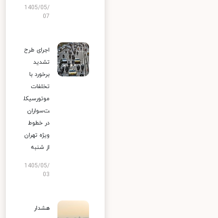
1405/05/
07
اجرای طرح
تشدید
برخورد با
تخلفات
موتورسیکل
ت‌سواران
در خطوط
ویژه تهران
از شنبه
1405/05/
03
هشدار