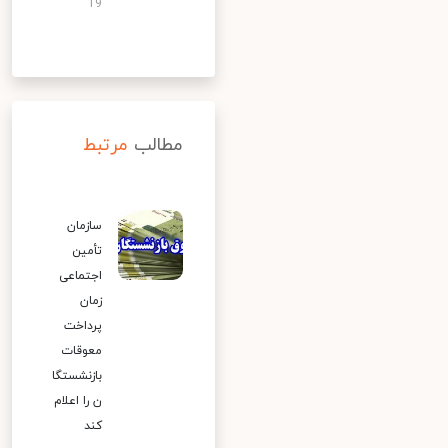
19
مطالب
مرتبط
سازمان
تأمین
اجتماعی
زمان
پرداخت
معوقات
بازنشستگا
ن را اعلام
کند