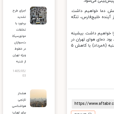
ش‌بینی می‌شود.
دبیل کاهش دما خواهیم داشت.
اجرای طرح
 روز آینده خلیج‌فارس، تنگه
تشدید
برخورد با
تخلفات
وزش باد را خواهیم داشت. بیشینه
موتورسیکل
 درجه سانتی‌گراد خواهد بود. دمای هوای تهران در
ت‌سواران
روزهای آتی تا ۴۳ درجه افزایش خواهد یافت. دمای هوای پایتخت روز دوشنبه (۸مرداد) با کاهش ۵
در خطوط
ویژه تهران
از شنبه
1405/05/
03
هشدار
نارنجی
https://www.aftabi
هواشناسی
برای تهران؛