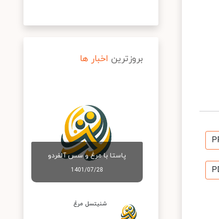
بروزترین
اخبار ها
P
پاستا با مرغ و سس آلفردو
P
1401/07/28
شنیتسل مرغ