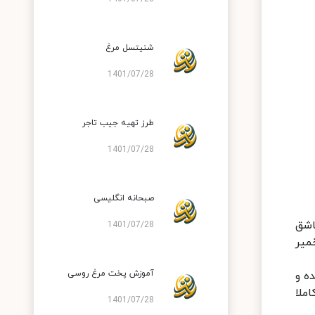
شنیتسل مرغ
1401/07/28
طرز تهیه جیب تاجر
1401/07/28
صبحانه انگلیسی
اشق
1401/07/28
میر
آموزش پخت مرغ روسی
ه و
قرار دهید تا کاملا
1401/07/28