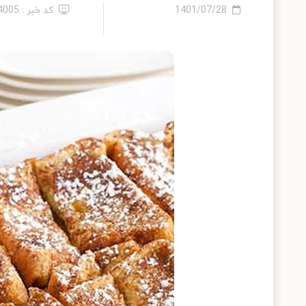
1401/07/28
کد خبر : 14005