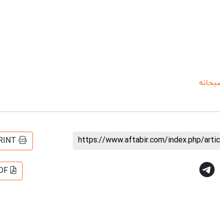
بحانه
https://www.aftabir.com/index.php/art
RINT
DF