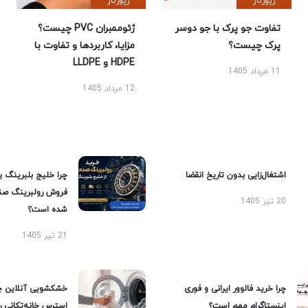
رپورتاژ
رپورتاژ
تفاوت جو پرک با جو دوسر
ژئوممبران PVC چیست؟
پرک چیست؟
مزایا، کاربردها و تفاوت با
HDPE و LLDPE
11 مرداد 1405
12 مرداد 1405
اشتغال‌زایی بدون تاریخ انقضا
چرا خلیج بلبرینگ ب
فروش رولبرینگ صن
20 تیر 1405
شده است؟
21 تیر 1405
چرا خرید فالوور ایرانی و فوری
خشکشویی آنلاین چ
اینستاگرام مهم است؟
استرس خانه‌تکانی 