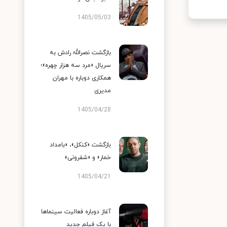
1405/05/03
بازگشت نصرالله رادش به
سریال «مرد سه هزار چهره»؛
همکاری دوباره با مهران
مدیری
1405/04/28
بازگشت «کنکل»، «بامداد
خمار» و «شفرونی»
1405/04/21
آغاز دوباره فعالیت سینماها
با یک فیلم جدید