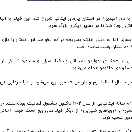
با نام «تبدیل» در استان پارمای ایتالیا شروع شد. این فیلم با الها
ازد اما به دلیل اینکه پسربچه‌ای که بخواهد این نقش را بازی 
 «داستان وست‌ساید» رفت.
ی، با همکاری ادواردو آلبیناتی و دانیلا سزلی و مشاوره تاریخی از پ
سکو دی جاکومو انجام می‌شود.
ر شمال ایتالیا، رم و پاریس فیلمبرداری می‌شود و فیلمبرداری آن 
مارکو بلوکیو کارگردان، فیلم‌نامه‌نویس و سیاست‌مدار ۸۲ ساله ایتالیایی از سال ۱۹۶۲ تاکنون مشغول فعالیت بوده‌
عروسی» و «رویاهای شیرین» از دیگر فیلم‌های وی است. فیلم «خائن»
وی سال ۱۹۹۱ خرس نقره‌ای جشنواره فیلم برلین را دریافت کرده و سال ۲۰۰۳ با ساخت فیلم «رویاهای شکسته» به 