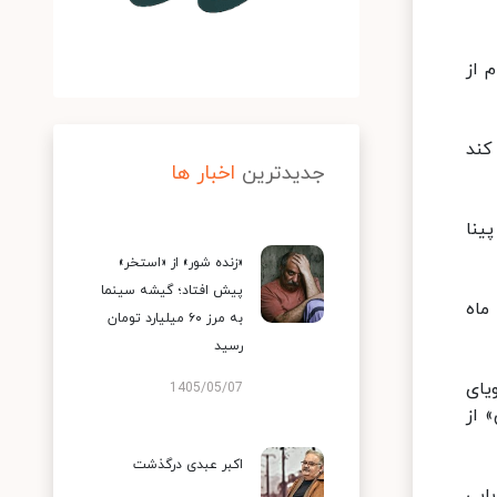
م از
کند
جدیدترین
اخبار ها
ینا
«زنده شور» از «استخر»
پیش افتاد؛ گیشه سینما
ماه
به مرز ۶۰ میلیارد تومان
رسید
است. «رویای
1405/05/07
 از
اکبر عبدی درگذشت
آدم‌ربایی