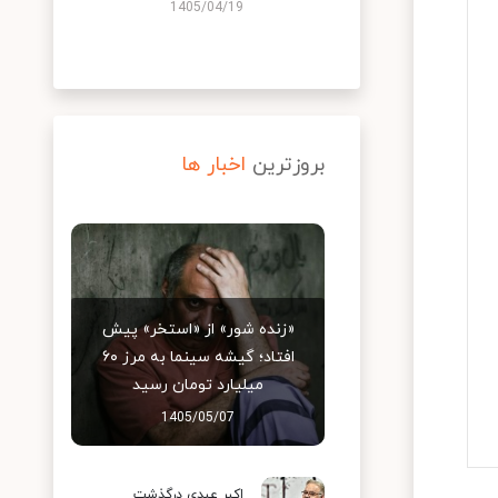
1405/04/19
بروزترین
اخبار ها
«زنده شور» از «استخر» پیش
افتاد؛ گیشه سینما به مرز ۶۰
میلیارد تومان رسید
1405/05/07
اکبر عبدی درگذشت