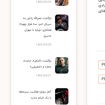
1405/05/03
ادی
طلای
بازگشت نصرالله رادش به
سریال «مرد سه هزار چهره»؛
همکاری دوباره با مهران
مدیری
1405/04/28
بازگشت «کنکل»، «بامداد
P
خمار» و «شفرونی»
1405/04/21
P
آغاز دوباره فعالیت سینماها
با یک فیلم جدید