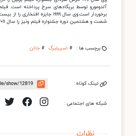
آلدومورو توسط بریگادهای سرخ پرداخته است. فیل
برخوردار است.وی سال ۱۹۹۹ جایزه 
شصت و هشتمین دوره جشنواره فیلم ونیز را سال ۲۰۱۱ برای یک عمر فعالیت هنری از آن خود ساخت.
برچسب ها :
#
اسپیلبرگ
#
خائن
لینک کوتاه :
icle/show/12819
شبکه های اجتماعی :
نظرات