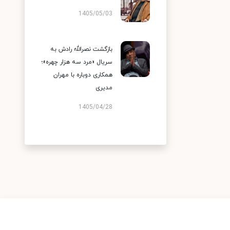
1405/05/03
بازگشت نصرالله رادش به
سریال «مرد سه هزار چهره»؛
همکاری دوباره با مهران
مدیری
1405/04/28