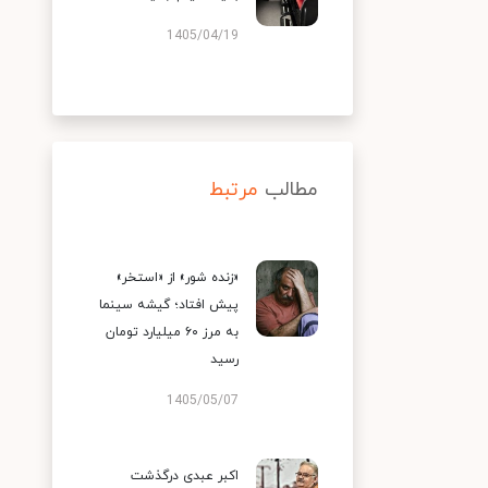
1405/04/19
مطالب
مرتبط
«زنده شور» از «استخر»
پیش افتاد؛ گیشه سینما
به مرز ۶۰ میلیارد تومان
رسید
1405/05/07
اکبر عبدی درگذشت