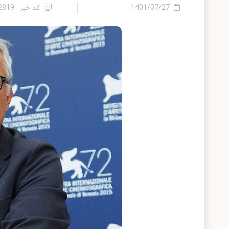
1401/07/27
کد خبر : 12819