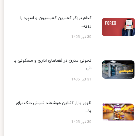
کدام بروکر کمترین کمیسیون و اسپرد را
روی...
30 تیر 1405
تحولی مدرن در فضاهای اداری و مسکونی با
ش...
31 تیر 1405
ظهور بازار آنلاین هوشمند شیش دنگ برای
پا...
30 تیر 1405