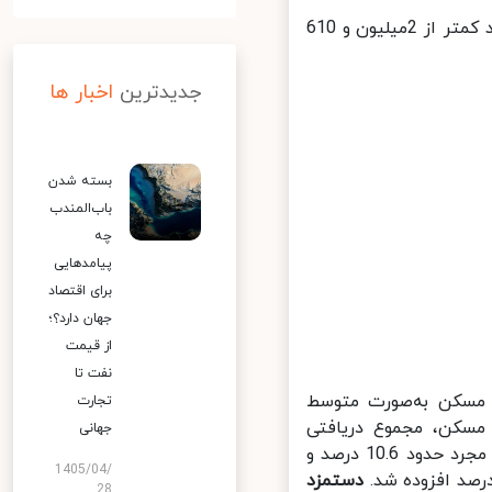
از ماه شهریور دیگر هیچ کارگری نباید کمتر از 2میلیون و 610
جدیدترین
اخبار ها
بسته شدن
باب‌المندب
چه
پیامدهایی
برای اقتصاد
جهان دارد؟؛
از قیمت
نفت تا
مسکن به‌صورت متوسط
تجارت
ایش حق مسکن، مجموع دریافتی
جهانی
کارگران در سال جاری در مجموع 10 درصد افزوده می‌شود, به حقوق کارگران مجرد حدود 10.6 درصد و
1405/04/
دستمزد
28