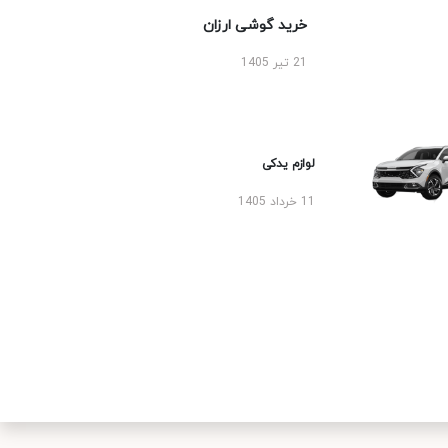
خرید گوشی ارزان
21 تیر 1405
لوازم یدکی
11 خرداد 1405