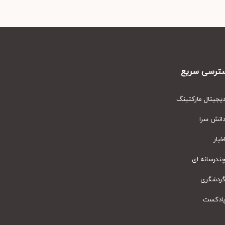
رسی سریع
یتال مارکتینگ
نش سرا
ار
رسانه ای
دشگری
دکست