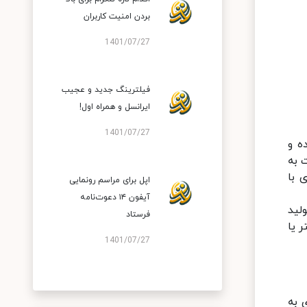
بردن امنیت کاربران
1401/07/27
فیلترینگ جدید و عجیب
ایرانسل و همراه اول!
1401/07/27
رده و
طه همکاری خود با شرکت تایوانی TSMC، نسبت به
 با
اپل برای مراسم رونمایی
آیفون ۱۴ دعوت‌نامه
له SMIC، تراشه‌های میان‌رده خود نظیر Kirin 710A را تولید
فرستاد
اشه‌های پرچمدار را با فناوری ساخت تا ۵ نانومتر یا
1401/07/27
 به