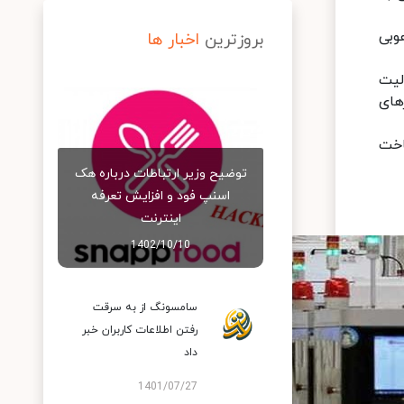
وبی
بروزترین
اخبار ها
مده فعالیت
مخابرات نوری، تراشه‌های HiSilicon و رادارهای
 ساخت
توضیح وزیر ارتباطات درباره هک
اسنپ‌ فود و افزایش تعرفه
اینترنت
1402/10/10
سامسونگ از به سرقت
رفتن اطلاعات کاربران خبر
داد
1401/07/27