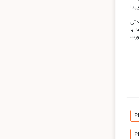
یدا
حتی
 با
ورت
P
P