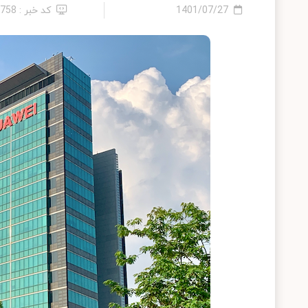
1401/07/27
کد خبر : 7758