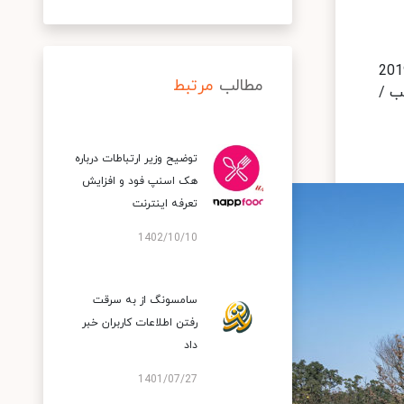
ده تا به امروز نشان می‌دهند که ساخت کارخانه ویژه هواوی در ووهان از ابتدای سال 2019
مطالب
مرتبط
ن فب /
توضیح وزیر ارتباطات درباره
هک اسنپ‌ فود و افزایش
تعرفه اینترنت
1402/10/10
سامسونگ از به سرقت
رفتن اطلاعات کاربران خبر
داد
1401/07/27