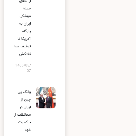
از ادعای
حمله
موشکی
ایران به
پایگاه
آمریکا تا
توقیف سه
نفتکش
1405/05/
07
وانگ یی:
چین از
ایران در
محافظت از
حاکمیت
خود