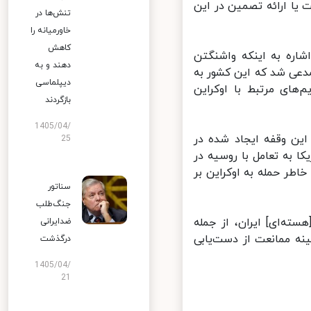
یا ارائه تصمین در این
تنش‌ها در
خاورمیانه را
کاهش
اره به اینکه واشنگتن
دهند و به
دعی شد که این کشور به
دیپلماسی
های مرتبط با اوکراین
بازگردند
1405/04/
 وقفه ایجاد شده در
25
 به تعامل با روسیه در
طر حمله به اوکراین بر
سناتور
جنگ‌طلب
ه‌ای] ایران، از جمله
ضدایرانی
ه ممانعت از دست‌یابی
درگذشت
1405/04/
21