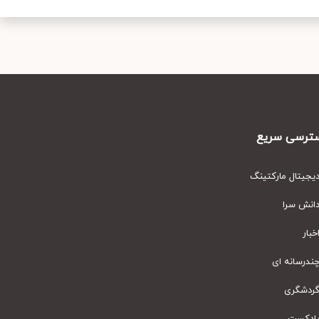
رسی سریع
یتال مارکتینگ
نش سرا
ار
رسانه ای
دشگری