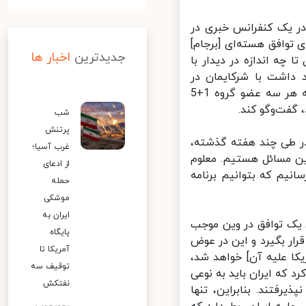
ر یک کنفرانس خبری در
وافق هسته‌ای [برجام]
جدیدترین
اخبار ها
ه اندازه در دیدار با
اشت با شرکایمان در
تروئیکای اروپا، یعنی آلمان، فرانسه و انگلیس [کشورهای اروپایی برجام] که هر سه عضو گروه 1+5
شب
پرتنش
ر طی چند هفته گذشته،
غرب آسیا؛
ن مسائل هستیم. معلوم
از ادعای
یم که بتوانیم برنامه
حمله
موشکی
ایران به
یک توافق در وین موجب
پایگاه
ار بگیرد و این در عوض
آمریکا تا
ا علیه آن] خواهد شد،
توقیف سه
که ایران باید به نوعی
نفتکش
فتند. بنابراین،‌ تنها