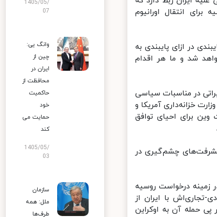
یه ایران ربط دارد که
1405/05/
برای انتقال اورانیوم
07
وانگ یی:
ندی در ازای پایبندی به
چین از
هد شد و ما هر اقدام
ایران در
محافظت از
راتی در مناسبات سیاسی
حاکمیت
رت خزانه‌داری آمریکا و
خود
ین برای احیای توافق
حمایت می
کند
1405/05/
شرفت‌های چشم‌گیری در
03
زمینه درخواست روسیه
سازمان
جاری‌اش با ایران از
ملل: همه
ی حمله آن به اوکراین
طرف‌ها