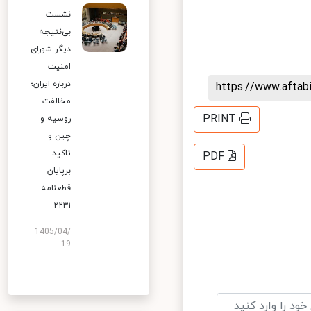
نشست
بی‌نتیجه
دیگر شورای
امنیت
درباره ایران؛
https://www.afta
مخالفت
PRINT
روسیه و
چین و
تاکید
PDF
برپایان
قطعنامه
۲۲۳۱
1405/04/
19