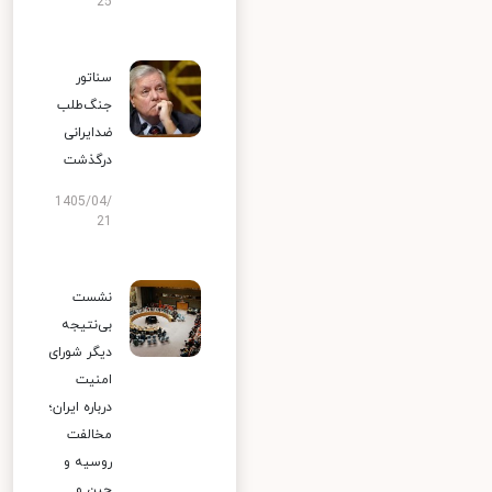
25
سناتور
جنگ‌طلب
ضدایرانی
درگذشت
1405/04/
21
نشست
بی‌نتیجه
دیگر شورای
امنیت
درباره ایران؛
مخالفت
روسیه و
چین و