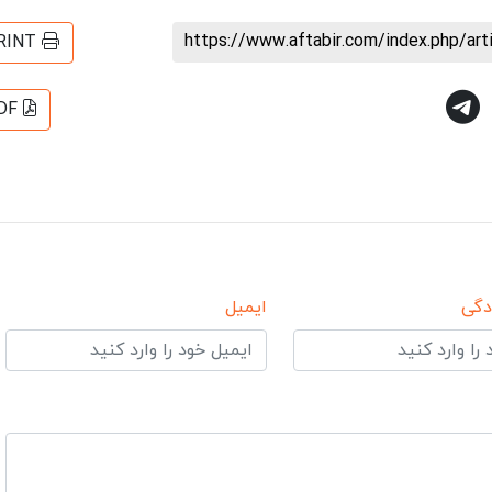
https://www.aftabir.com/index.php/ar
RINT
DF
دگی
ایمیل