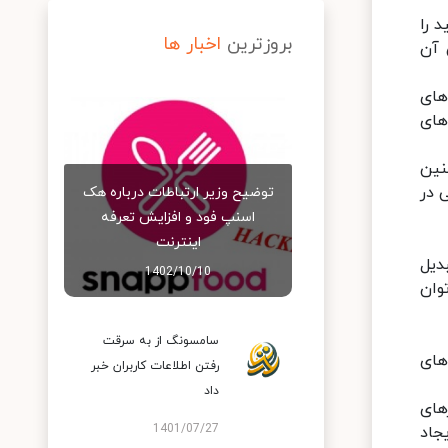
 را
بروزترین
اخبار ها
 آن
های
های
نین
 در
توضیح وزیر ارتباطات درباره هک
اسنپ‌ فود و افزایش تعرفه
اینترنت
دیل
1402/10/10
وان
سامسونگ از به سرقت
های
رفتن اطلاعات کاربران خبر
داد
های
1401/07/27
جاد