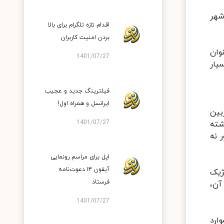
شهر
اقدام تازه تلگرام برای بالا
بردن امنیت کاربران
اء است را می‌توان اینترنت وسایل نقلیه (Internet of Vehicles) عنوان
1401/07/27
یار
فیلترینگ جدید و عجیب
ایرانسل و همراه اول!
بین
1401/07/27
شته
 نه
اپل برای مراسم رونمایی
آیفون ۱۴ دعوت‌نامه
ژیک
فرستاد
آن،
1401/07/27
ارد