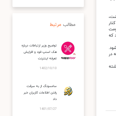
شت،
نار
مطالب
مرتبط
ومت
 که
توضیح وزیر ارتباطات درباره
ود.
هک اسنپ‌ فود و افزایش
 در
تعرفه اینترنت
شته
1402/10/10
سامسونگ از به سرقت
رفتن اطلاعات کاربران خبر
داد
1401/07/27