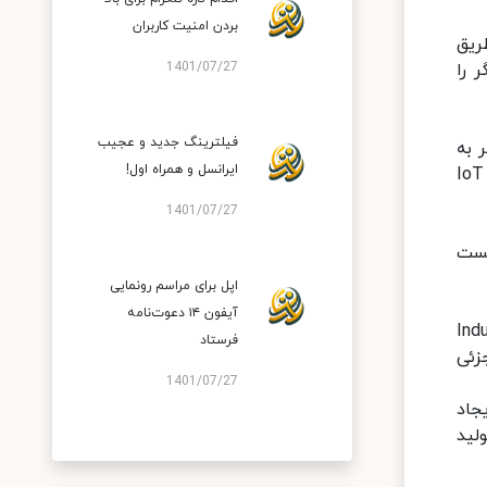
بردن امنیت کاربران
ریق
 را
1401/07/27
فیلترینگ جدید و عجیب
 به
ایرانسل و همراه اول!
اینترنت متصل بوده و از همان طریق نیز کنترل می‌شوند. عملکرد اینترنت اشیاء بر اساس سنسورهایی بوده که به پلتفرم IoT
1401/07/27
یست
اپل برای مراسم رونمایی
آیفون ۱۴ دعوت‌نامه
 دارد. این اصطلاح برش عمودی صنعت (Industrial
فرستاد
زئی
1401/07/27
جاد
لید