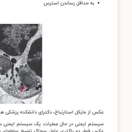
به حداقل رساندن استرس
عکس از مایکل استارنباخ، دکترای دانشکده پزشکی هار
سیستم ایمنی در حال عملیات. یک سیستم ایمنی سال
عکس فوق دو باکتری عامل سوزاک توسط سلولهای فا