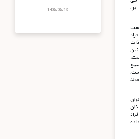
 می
این
1405/05/13
است
راد
ذات
ا چنین
 سلول های T در ارتباط است،
ضیح
 است.
ولد
وان
ر مقایسه با کودکان
فراد
اده