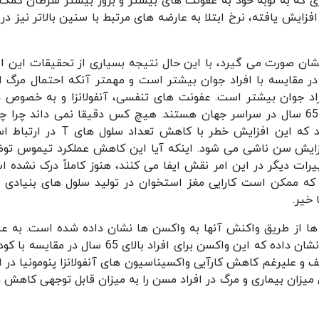
 که به نوبه خود به عفونت های بیشتر و بروز بیشتر سرطان کمک
زایش یافته، نرخ ابتلا به عارضه های مرتبط با سنین بالاتر نیز در 
شان صورت می گیرد، با این حال نتیجه بسیاری از تحقیقات این 
در مقایسه با افراد جوان بیشتر است و مهمتر آنکه احتمال مرگ اف
راد جوان بیشتر است. عفونت های تنفسی، آنفولانزا و به خصوص 
الریه پنومونی عوامل اصلی مرگ و میر در افراد بالای 65 سال در سراسر جهان هستند. هیچ کس دقیقا نمی داند چر
اتفاقی می افتد، اما برخی از دانشمندان دریافته اند که این افزایش خطر با کاهش تعداد
افزایش سن ناشی می شود. اینکه آیا این کاهش عملکرد تیموس تو
ای T است یا اینکه تغییرات دیگر در این امر نقش ایفا می کنند، هنوز کاملاً درک نشده
که ممکن است کارایی مغز استخوان در تولید سلول های بنیادی م
خیر.
ا از طریق واکنش آنها به واکسن ها نشان داده شده است. به عن
مثال، مطالعات صورت گرفته بر روی واکسن آنفلوانزا نشان داده که این واکسن برای افراد بالای 65 سال د
ا این وصف و علیرغم کاهش کارآیی واکسیناسیون های آنفولانزا پنومونیا در ا
یزان بیماری و مرگ در افراد مسن را به میزان قابل توجهی کاهش د