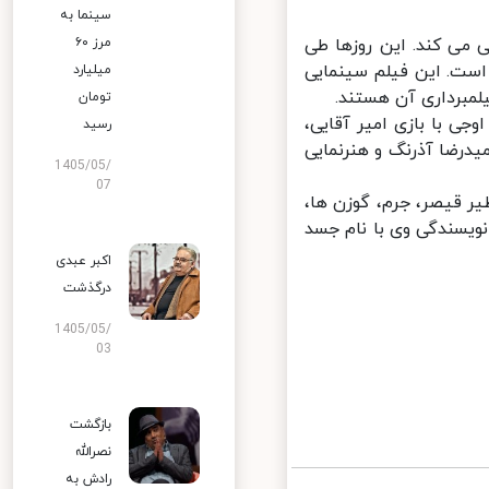
سینما به
می کند. این روزها طی
مرز ۶۰
ست. این فیلم سینمایی
میلیارد
برداری آن هستند.
تومان
 با بازی امیر آقایی،
رسید
یدرضا آذرنگ و هنرنمایی
1405/05/
07
 قیصر، جرم، گوزن ها،
یسندگی وی با نام جسد
اکبر عبدی
درگذشت
1405/05/
03
بازگشت
نصرالله
رادش به