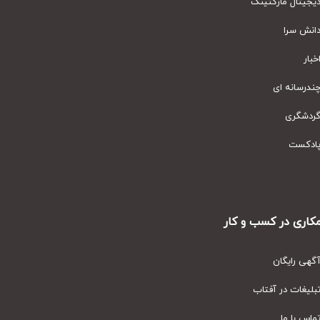
یتال مارکتینگ
نش سرا
ار
رسانه ای
دشگری
دکست
ری در کسب و کار
ی رایگان
یغات در آفتاب
س با ما