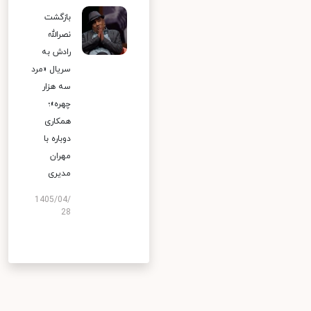
بازگشت
نصرالله
رادش به
سریال «مرد
سه هزار
چهره»؛
همکاری
دوباره با
مهران
مدیری
1405/04/
28