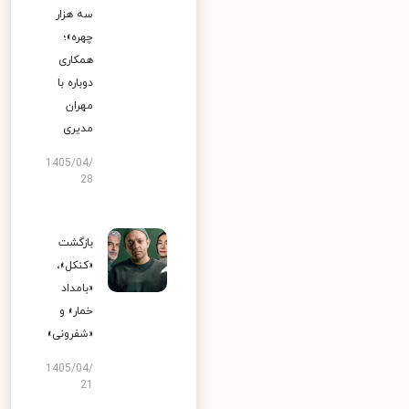
سه هزار
چهره»؛
همکاری
دوباره با
مهران
مدیری
1405/04/
28
بازگشت
«کنکل»،
«بامداد
خمار» و
«شفرونی»
1405/04/
21