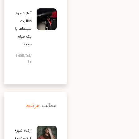
آغاز دوباره
فعالیت
سینماها با
یک فیلم
جدید
1405/04/
19
مطالب
مرتبط
«زنده شور»
از «استخر»