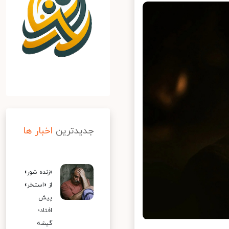
جدیدترین
اخبار ها
«زنده شور»
از «استخر»
پیش
افتاد؛
گیشه