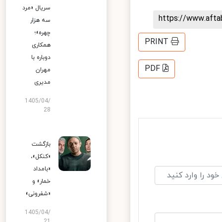
سریال «مرد
https://www.aft
سه هزار
چهره»؛
PRINT
همکاری
دوباره با
PDF
مهران
مدیری
1405/04/
28
بازگشت
«کنکل»،
«بامداد
خمار» و
«شفرونی»
1405/04/
21