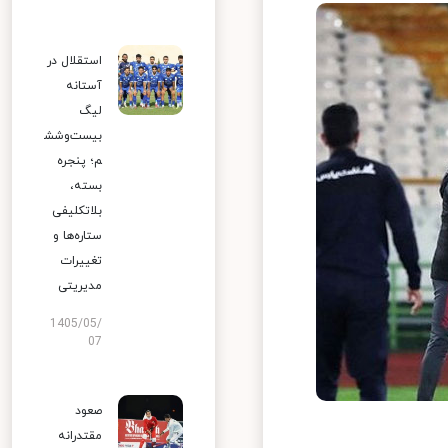
استقلال در
آستانه
لیگ
بیست‌وشش
م؛ پنجره
بسته،
بلاتکلیفی
ستاره‌ها و
تغییرات
مدیریتی
1405/05/
07
صعود
مقتدرانه