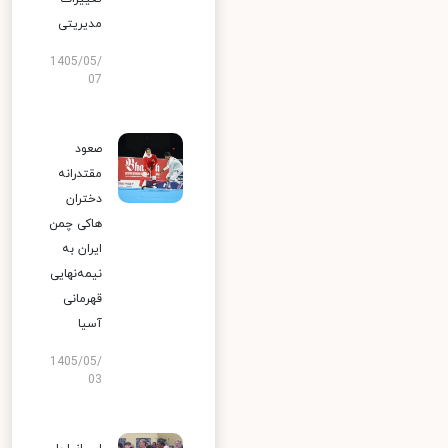
مدیریتی
1405/05/
07
صعود
مقتدرانه
دختران
هاکی چمن
ایران به
نیمه‌نهایی
قهرمانی
آسیا
1405/05/
03