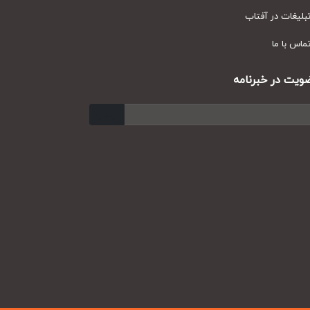
یغات در آفتاب
س با ما
ت در خبرنامه
ارسال