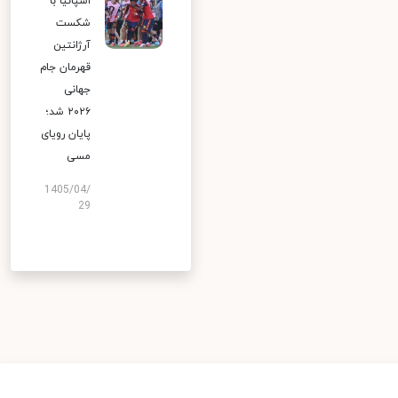
اسپانیا با
شکست
آرژانتین
قهرمان جام
جهانی
۲۰۲۶ شد؛
پایان رویای
مسی
1405/04/
29