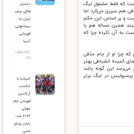
ست که فقط مشمول لیگ
دختران
 را در جام حذفی هم سپری می‌کرد اما
هاکی چمن
بازی لیگ برتر محروم است و بر اساس این حکم
ایران به
ند. همین مساله هم با
نیمه‌نهایی
ت به آن نکرده چرا که
قهرمانی
آسیا
1405/05/
ه چرا او از جام حذفی
03
ی کمیته انضباطی بهتر
ی‌رسد این گونه باشد
نده اراک محروم نیست و در ۶ بازی اول پرسپولیس در لیگ برتر
اسپانیا با
شکست
آرژانتین
قهرمان جام
جهانی
۲۰۲۶ شد؛
پایان رویای
مسی