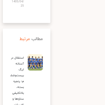
1405/04/
25
مطالب
مرتبط
استقلال در
آستانه
لیگ
بیست‌وشش
م؛ پنجره
بسته،
بلاتکلیفی
ستاره‌ها و
تغییرات