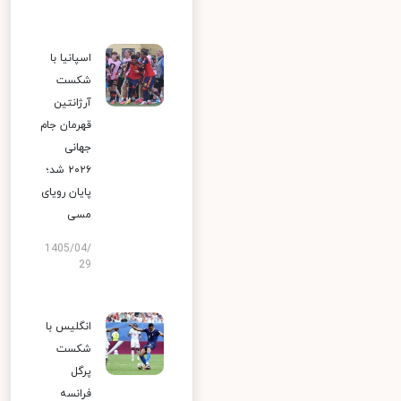
اسپانیا با
شکست
آرژانتین
قهرمان جام
جهانی
۲۰۲۶ شد؛
پایان رویای
مسی
1405/04/
29
انگلیس با
شکست
پرگل
فرانسه