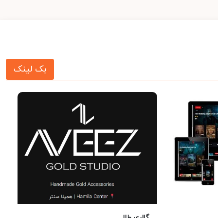
بک لینک
گالری طلا