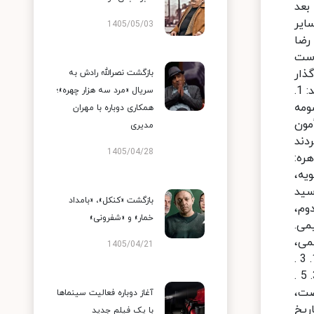
بعد
سایر
1405/05/03
رضا
است
ذار
بازگشت نصرالله رادش به
نکرد.14 لذا با توجه به این توضیحات، می توان گفت که دو عامل مهم باعث شد حضرت معصومه (س) به ایران سفر کنند: 1.
سریال «مرد سه هزار چهره»؛
ومه
همکاری دوباره با مهران
ت مأمون
مدیری
دند
1405/04/28
، قاهره:
 بویه،
ح سید
بازگشت «کنکل»، «بامداد
پ دوم،
خمار» و «شفرونی»
حمد حکیمی.
دی پور. پی نوشت‌ها: 1 . میرعظیمی،
1405/04/21
بارگاه فاطمه معصومه، چاپ نهضت، ص 24. 2 . فقیه محمدی، محمدمهدی‌، انوار پراکنده، انتشارات جمکران، ج 6، ص 123. 3 .
همان. 4 . جعفریان، رسول، تاریخ تشیع در ایران، انتشارات سازمان تبلیغات، ص 162، الاصفهان، مقاتل‌الطالبین، ص 319. 5 .
چ نهضت،
آغاز دوباره فعالیت سینماها
 تاریخ
با یک فیلم جدید