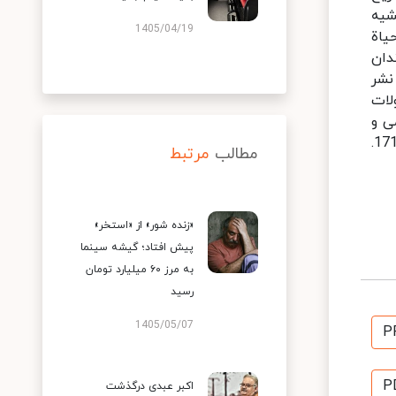
و تحشیه
1405/04/19
منصوری، مهدی، حیاة
نشمندان
کتب الاسلامیه، تهران، ج 5، ص 30. 11 . قمی، شیخ عباس، منتهی الآمال، چاپ احمدی، چ 9، 77، نشر
، تاریخ تحولات
نتشارات علمی و
فرهنگی، ناشر سمت، تهران، 78، بخش دوم، فصل دوم، 126. 14 . کریمان، قصران، انتشارات انجمن آثار ملی، ج 1، ص 171.
مطالب
مرتبط
«زنده شور» از «استخر»
پیش افتاد؛ گیشه سینما
به مرز ۶۰ میلیارد تومان
رسید
1405/05/07
P
P
اکبر عبدی درگذشت