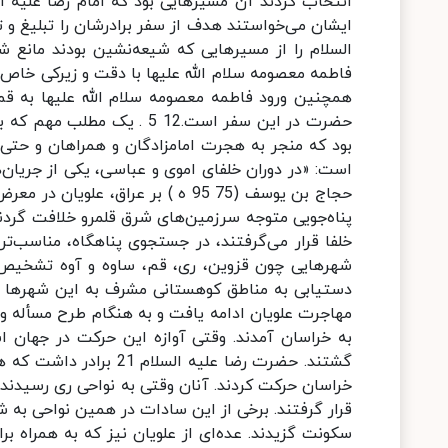
انتخاب کردند آن مسیرهایی بود که امام رضا علیه ال
ایشان می‌خواستند هدف از سفر برادرشان را تبلیغ و ت
السلام را از مسیرهایی که شیعه‌نشین بودند مان
فاطمه معصومه سلام الله علیها با دقت و زیرکی خاص 
همچنین ورود فاطمه معصومه سلام الله علیها به قم
حضرت در این سفر است.12 5 .
بود که منجر به هجرت امامزادگان و همراهان و حتی 
است: «در دوران خلفای اموی و عباسی، یکی از جریان‌ه
حجاج بن یوسف (75 95 ه ) بر عراق، 
پناه‌جویی متوجه سرزمین‌های شرق قلمرو خلافت گردن
خلفا قرار می‌گرفتند، در جستجوی پناهگاه، مناسب‌تری
شهرهایی چون قزوین، ری، قم، ساوه و آوه تشخیص دا
دستیابی به مناطق کوهستانی مشرف به این شهرها به 
مهاجرت علویان ادامه یافت و به هنگام طرح مسأله و
به خراسان آمدند. وقتی آوازه این حرکت در جهان اس
گشتند. حضرت رضا علیه 
خراسان حرکت کردند. آنان وقتی به نواحی ری رسیدند
قرار گرفتند. برخی از این سادات در همین نواحی به شه
سکونت گزیدند. عده‌ای از علویان نیز که به همراه ب