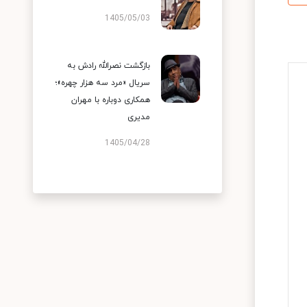
1405/05/03
بازگشت نصرالله رادش به
سریال «مرد سه هزار چهره»؛
همکاری دوباره با مهران
مدیری
1405/04/28