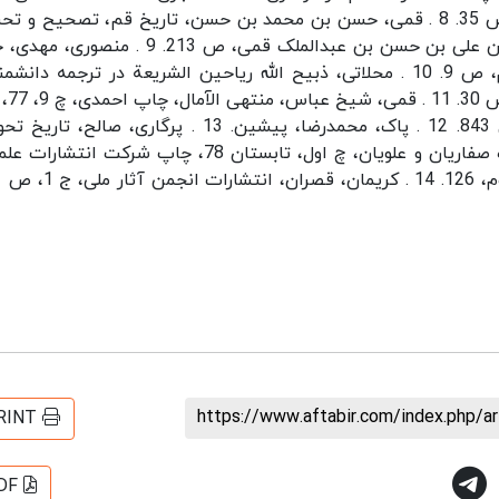
اسلام، تابستان، 82، مؤسسه باقرالعلوم، شماره 14، ص 35. 8 . قمی، حسن بن محمد بن حسن، تاریخ قم، تصحیح 
جلال الدین طهرانی، تهران، توس 61، مترجم: حسن بن علی بن حسن بن عبدالملک قمی، ص 213. 9 . 
الست، انتشارات صحفی، قم، 39 ش، موضوع چهارم، ص 9. 10 . محلاتی، ذبیح الله ریاحین الشریعة در ترجمه دا
بانوان شیعه، ناشر دارال
مطبوعاتی حسینی، تهران، ج 2، باب 9، فصل 6، ص 843. 12 . پاک، محمدرضا، پیشین. 13 . پرگاری، صالح
سیاسی، اجتماعی، اقتصادی و فرهنگی ایران در دوره صفاریان و علویان، چ اول، تابستان 78، چاپ شرکت ا
https://www.aftabir.com/index.php/a
RINT
DF