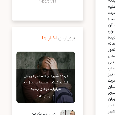
نکه
1405/04/19
لیه
ضرت
د و
 آن
عراق
یده
بروزترین
اخبار ها
انه
نظور
مال
عنی
طر،
نیز
«زنده شور» از «استخر» پیش
ضرت
افتاد؛ گیشه سینما به مرز ۶۰
سان
میلیارد تومان رسید
ه سوی
1405/05/07
ران
یار
شهر
اکبر عبدی درگذشت