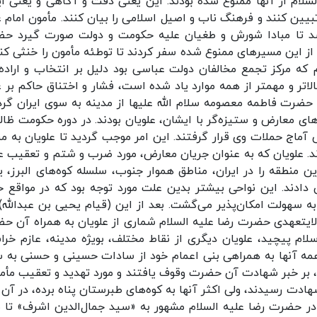
سلام از آنها ممنوع شده بودند. این یعنی دقت و آگاهی و یعنی ای
بیین کنند و فرهنگ ناب و اصیل اسلامی را بیان کنند. مأمون امام ع
ع شد تا مبادا شورش و طغیان علیه حکومت و دولت صورت گیرد ح
از این مسیرهای ممنوع شده سفر کردند تا توطئه مأمون را خنثی کنن
 که مرکز تجمع مخالفان دولت عباسی بود دلیل بر انتخاب و اراده
 یک مطلب مهم که بالاتر و مهمتر از همه موارد یاد شده است، فشار و اختناق حاکم بر 
حضرت فاطمه معصومه سلام الله علیها از مدینه به سوی ایران گرد
ای معارض و ستیزه‌گر با ایشان، علویان بودند. در دوره حکومت ظالم
علویان در معرض آماج حملات وی قرار گرفتند. این امر موجب گردید تا علویان به م
د. علویان که به عنوان جریان معارض، مورد ضرب و شتم و تعقیب ع
ن منطقه را در ایران، مناطق هموار جنوب، سلسله کوه‌های البرز، ی
دند. این نواحی بیشتر بدین علت مورد توجه بود که در مواقع خ
سهولت امکان‌پذیر می‌گشت. بعد از این (قیام یحیی بن عبدالله) 
لایتعهدی حضرت رضا علیه السلام شماری از علویان به همراه آن ح
لام پیچید، علویان دیگری از نقاط مختلف، بویژه مدینه، عازم خرا
السلام 21 برادر داشت که همه آنها به همراهی بنی اعمام خود از سادات حسینی و حسنی ب
، بر خبر شهادت آن حضرت وقوف یافتند و مورد تهدید و تعقیب مأمو
ادت رسیدند، ولی اکثر آنها به کوه‌های طبرستان پناه برده، در آن د
رادر حضرت رضا علیه السلام مشهور به «سید جمال‌الدین اشرف» تا 