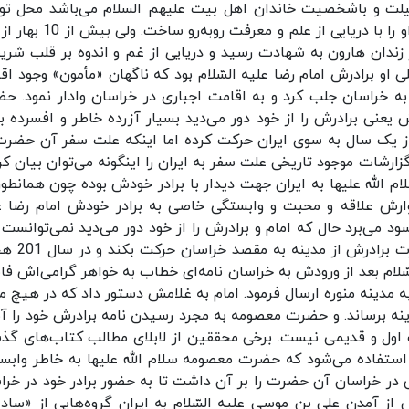
یلت و باشخصیت خاندان اهل بیت علیهم السلام می‌باشد محل تول
رشد حضرت معصومه سلام الله علیها خاندانی بود که او را با دریایی از علم و مع
 زندان هارون به شهادت رسید و دریایی از غم و اندوه بر قلب شر
لی او برادرش امام رضا علیه السّلام بود که ناگهان «مأمون» وجود ا
ر به خراسان جلب کرد و به اقامت اجباری در خراسان وادار نمود. ح
یعنی برادرش را از خود دور می‌دید بسیار آزرده خاطر و افسرده بو
 از یک سال به سوی ایران حرکت کرده اما اینکه علت سفر آن حضرت
الله علیها به ایران جهت دیدار با برادر خودش بوده چون همانطور
رش علاقه و محبت و وابستگی خاصی به برادر خودش امام رضا ع
می‌برد حال که امام و برادرش را از خود دور می‌دید نمی‌توانست 
دوری را تحمل بکند از این رو تصمیم گرفت برای 
مام رضا علیه السّلام بعد از ورودش به خراسان نامه‌ای خطاب به خواهر گرامی‌اش ف
 مدینه منوره ارسال فرمود. امام به غلامش دستور داد که در هیچ من
ینه برساند. و حضرت معصومه به مجرد رسیدن نامه برادرش خود را آم
های دست اول و قدیمی نیست. برخی محققین از لابلای مطالب کتاب‌های گ
 اثبات می‌کنند.3 از این دو نقل استفاده می‌شود که حضرت معصومه سلام الله علیها به خاطر وا
ش در خراسان آن حضرت را بر آن داشت تا به حضور برادر خود در خرا
 از آمدن علی بن موسی علیه السّلام به ایران گروه‌هایی از «ساد