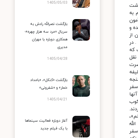
1405/05/03
اشت
 به
أمون
بازگشت نصرالله رادش به
 به ایران آمده و
سریال «مرد سه هزار چهره»؛
ان از
همکاری دوباره با مهران
روی غفلت نبوده است. بنا به دلایل تاریخی این سفر با علم و آگاهی از اوضاع صورت گرفته است. این دلایل عبارتند از: 1 . در
مدیری
 که
نقل
1405/04/28
ضرت
 مأمون که خلیفه
نجه
بازگشت «کنکل»، «بامداد
سفر
خمار» و «شفرونی»
از آنها
1405/04/21
کوب
کردند.
م»،
آغاز دوباره فعالیت سینماها
 ذبیح الله
با یک فیلم جدید
جهت سفر