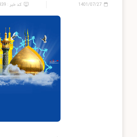
1401/07/27
کد خبر : 339