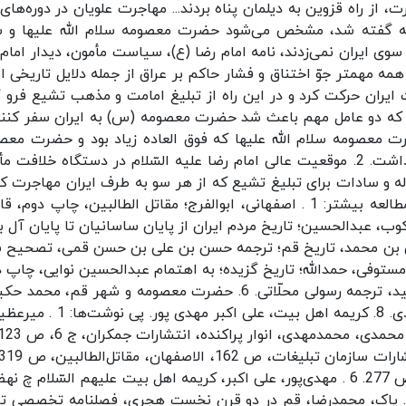
 راه قزوین به دیلمان پناه بردند... مهاجرت علویان در دوره‌های 
ا دلایل تاریخی که گفته شد، مشخص می‌شود حضرت معصومه سلام الله علیها و 
وی ایران نمی‌زدند، نامه‌ امام رضا (ع)، سیاست مأمون، دیدار امام 
مه مهمتر جوّ اختناق و فشار حاکم بر عراق از جمله دلایل تاریخی 
ان حرکت کرد و در این راه از تبلیغ امامت و مذهب تشیع فرو گ
رت معصومه سلام الله علیها که فوق العاده زیاد بود و حضرت معص
(س) از جهات گوناگونی وابستگی خاصی به برادرش داشت. 2. موقعیت عالی امام رضا علیه السّلام در دستگاه خلاف
آله و سادات برای تبلیغ تشیع که از هر سو به طرف ایران مهاجرت کر
و مورد محبت مردم قرار گرفتند. معرفی منابع جهت مطالعه بیشتر: 1 . اصفهانی، ابوالفرج؛ مقاتل الطالبین، چاپ دوم
لکتب العربیه، 1368 ه / 1949 م. 2 . زرین‌کوب‌، عبدالحسین؛ تاریخ مردم ایران از پایان ساسانیان تا پایان آل
رات امیرکبیر، 1367. 3 . قمی، حسن بن محمد، تاریخ قم؛ ترجمه حسن بن علی بن حسن قمی، تصحی
 الدین طهرانی، تهران: انتشارات توس، 1361. 4 . مستوفی، حمدالله؛ تاریخ گزیده؛ به اهتمام عبدالحسین نوایی، چا
تهران؛ انتشارات امیر کبیر، 1362. 5. ارشاد، شیخ مفید، ترجمه رسولی محلّاتی. 6. حضرت معصومه و شهر قم، م
7. حضرت معصومه فاطمه دوم، محمدمحمدی اشتهاردی. 8. کریمه اهل بیت، علی اکبر مه
مرعشی، تاریخ طبرستان، تهران، انتشارات گسترده، ص 277. 6 . مهدی‌پور، علی اکبر، کریمه اهل بیت علیهم السّلام 
ر حاذق، اول ذیقعده 1415 ه . ق، قم، ص 493. 7 . پاک، محمدرضا، قم در دو قرن نخست هجری، فصلنامه تخصصی