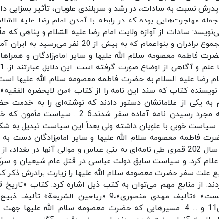
پدرش نسبت به سادات، در رشد و سربلندی علویان، تأثیر بسزایی د
له مهاجرت‌هایی بوده که در رابطه با آمدن امام رضا علیه السّلام
 در این باره می‌نویسد: سادات از آوازه ولایت امام رضا علیه السّلام و پناهی که م
به آن حضرت داده بود،‌ روی به طرف ایران نهادند و مجموع برادران و بنواعمام که به بیش از 20 نفر می‌رسید
.5 دلایل تاریخی سفر حضرت فاطمه معصومه سلام الله علیها و سایر امام‌زادگان و همراه
ام رضا علیه السلام به حضرت فاطمه معصومه سلام الله علیها است
ویسنده کتاب که سند این نامه را از کتاب «من لایحضره الفقیه» 
 به یکی از غلامانشان دستور دادند که نوشته‌ای را به خدمت ح
فاطمه معصومه سلام الله علیها برسانند و حضرت به مجرد رسیدن نامه آماده سفر شدند.6 2 . سیاست
و سیاست خوبی با علویان داشته ولی بعداً این سیاست تبدیل به شک
رت فاطمه معصومه سلام الله علیها و سایر امام‌زادگان دست به 
زدند. «مأمون بعد از شهادت امام رضا علیه السلام به سال 202 قمری طی نامه‌ای به بنی عباس و موالی آنها در بغداد، 
اعلام کرد. و سیاست سابق دولت عباسی در قتل عام شیعیان و سر
ویه‌ی ثابت خود قرار داد.»7 3 . اکثر منابع علت سفر حضرت معصومه سلام الله علیها را زیارت برادرش ذکر 
ند. از منابع مهم می‌توان به کتب ذیل اشاره کرد: کتاب «تاریخ ق
نوشته حسن بن محمد بن حسن،8 کتاب «حیاة الست» «تألیف مهدی منصوری»،9 «ریاحین الشریعة» تألیف
محلاتی،10 «منتهی الآمال»، تألیف شیخ عباس قمی11 و ... 4. مسیرهایی که حضرت معصومه سلام الله علیها 