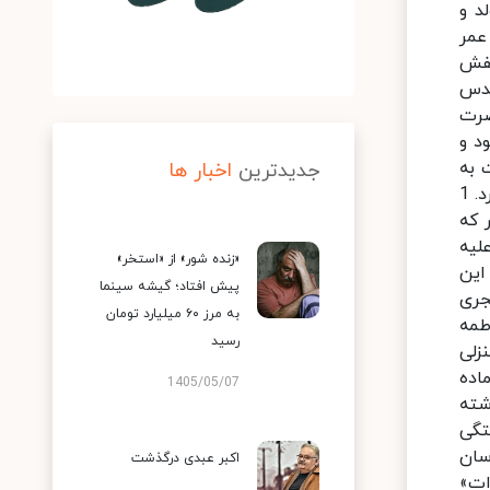
د و
رفت روبه‌رو ساخت. ولی بیش از 10 بهار از عمر
یفش
قدس
ضرت
د و
 به
جدیدترین
اخبار ها
ایران چه بوده دقیقاً مشخص نیست اما طبق اقوال و گزارشات موجود تاریخی علت سفر به ایران را اینگونه می‌توان بیان کرد. 1
 که
لیه
«زنده شور» از «استخر»
این
پیش افتاد؛ گیشه سینما
زیارت برادرش از مدینه به مقصد خراسان حرکت بکند و در سال 201 هجری
به مرز ۶۰ میلیارد تومان
اطمه
رسید
زلی
اده
1405/05/07
ذشته
بستگی
سان
اکبر عبدی درگذشت
ات»