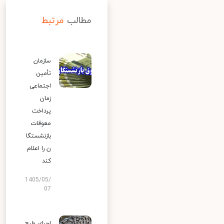
مطالب
مرتبط
سازمان
تأمین
اجتماعی
زمان
پرداخت
معوقات
بازنشستگا
ن را اعلام
کند
1405/05/
07
اجرای طرح