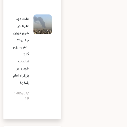
علت دود
غلیظ در
شرق تهران
چه بود؟
آتش‌سوزی
گاراژ
ضایعات
خودرو در
بزرگراه امام
رضا(ع)
1405/04/
19