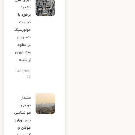
تشدید
برخورد با
تخلفات
موتورسیکل
ت‌سواران
در خطوط
ویژه تهران
از شنبه
1405/05/
03
هشدار
نارنجی
هواشناسی
برای تهران؛
طوفان و