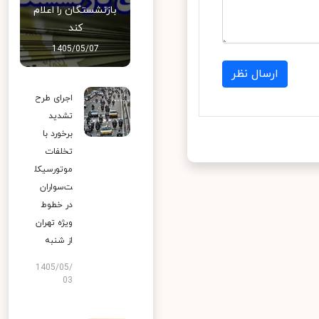
بازنشستگان را اعلام
کند
1405/05/07
ارسال نظر
اجرای طرح
تشدید
برخورد با
تخلفات
موتورسیکل
ت‌سواران
در خطوط
ویژه تهران
از شنبه
1405/05/
03