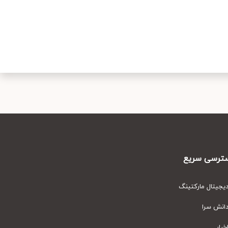
رسی سریع
یتال مارکتینگ
نش سرا
ار