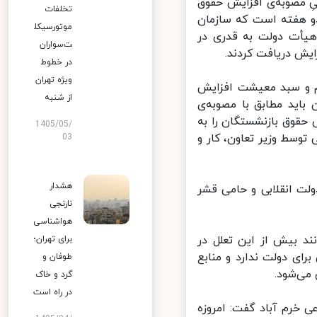
ِ مصوبه‌ی افزایش حقوق
تخلفات
و هفته است که سازمان
موتورسیکل
یأت دولت به قدری در
ت‌سواران
ش دریافت کردند.
در خطوط
ویژه تهران
 نرخ تورم و سبد معیشت افزایش
از شنبه
‌بگیران باید مطابق با مصوبه‌ی
حقوق بازنشستگان را به
1405/05/
وسط وزیر تعاون، کار و
03
هشدار
ت انقلابی و حامی قشر
نارنجی
هواشناسی
د بیش از این تعلل در
برای تهران؛
ی دولت ندارد و منابع
طوفان و
ی‌شود.
گرد و خاک
در راه است
خرم آباد گفت: امروزه