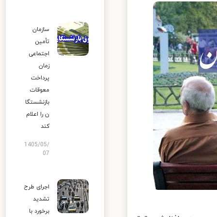
سازمان
تأمین
اجتماعی
زمان
پرداخت
معوقات
بازنشستگا
ن را اعلام
کند
1405/05/
07
اجرای طرح
تشدید
برخورد با