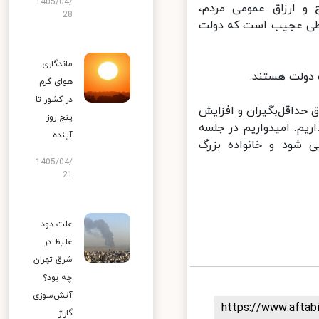
1405/04/
و ارزاق عمومی مردم،
28
یطی عجیب است که دولت
ماندگاری
دولت هستند.
هوای گرم
در کشور تا
ر صورت تصویب افزایش ۵۷درصدیِ حقوق حداقل‌بگیران و افزایش
پنج روز
م. امیدواریم در جلسه
آینده
 شود و خانواده بزرگ
1405/04/
21
علت دود
غلیظ در
شرق تهران
چه بود؟
آتش‌سوزی
https://www.afta
گاراژ