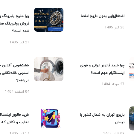
اشتغال‌زایی بدون تاریخ انقضا
چرا خلیج بلبرینگ ب
فروش رولبرینگ صن
20 تیر 1405
شده است؟
21 تیر 1405
چرا خرید فالوور ایرانی و فوری
خشکشویی آنلاین چ
اینستاگرام مهم است؟
استرس خانه‌تکانی 
می‌دهد؟
27 مرداد 1404
04 اسفند 1404
باربری تهران به شمال کشور با
خرید فالوور اینستاگر
نیسان
معایب و نکاتی که با
09 آبان 1403
17 تیر 1405