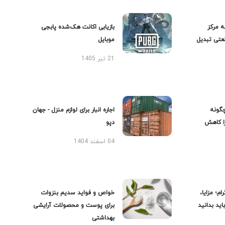
ه مرکز
بازیابی اکانت هک‌شده پابجی
عتی تبدیل
موبایل
21 تیر 1405
گونه
اجاره انبار برای لوازم منزل - جهان
را کاهش
دپو
04 اسفند 1404
ام؛ مزایا،
خواص و فواید سدیم بنزوات
ید بدانید
برای پوست و محصولات آرایشی
بهداشتی