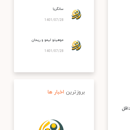
سانگریا
1401/07/28
موهیتو لیمو و ریحان
1401/07/28
بروزترین
اخبار ها
اقل