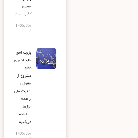
جمهور
کذب است
1405/05/
13
وزارت امور
خارجه: برای
دفاع
مشروع از
حقوق و
امنیت ملی
از همه
ابزارها
استفاده
می‌کنیم
1405/05/