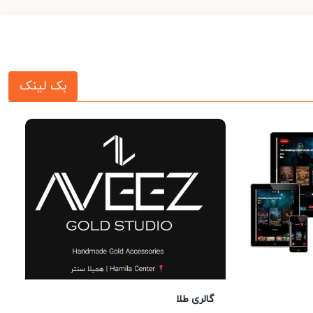
بک لینک
گالری طلا