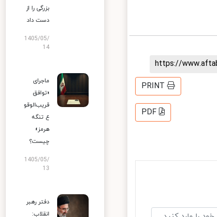
بزرگی را از
دست داد
1405/05/
14
https://www.aft
ماجرای
PRINT
«توافق
قریب‌الوقو
PDF
ع تنگه
هرمز»
چیست؟
1405/05/
13
دفتر رهبر
انقلاب: