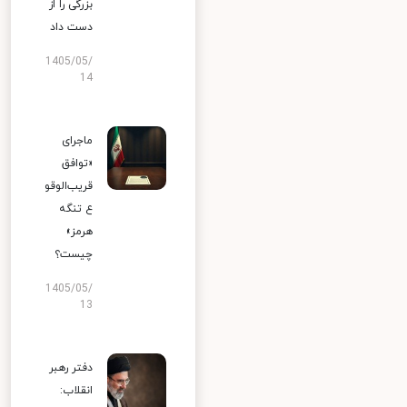
بزرگی را از
دست داد
1405/05/
14
ماجرای
«توافق
قریب‌الوقو
ع تنگه
هرمز»
چیست؟
1405/05/
13
دفتر رهبر
انقلاب: