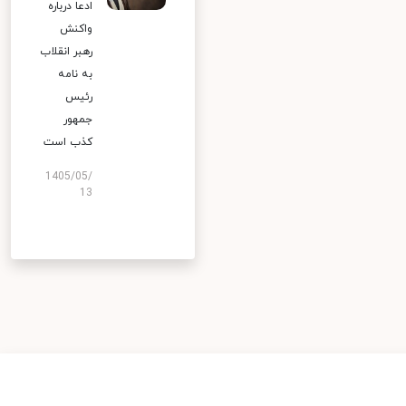
ادعا درباره
واکنش
رهبر انقلاب
به نامه
رئیس
جمهور
کذب است
1405/05/
13