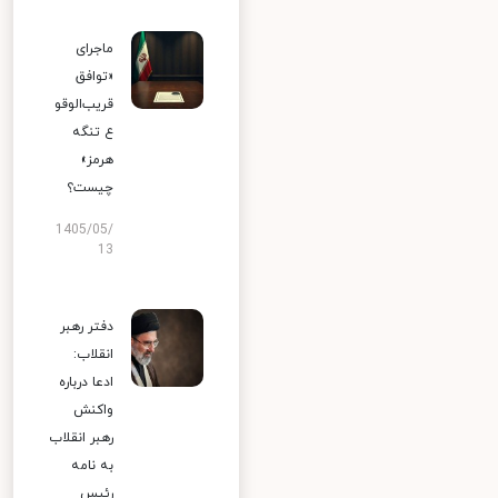
ماجرای
«توافق
قریب‌الوقو
ع تنگه
هرمز»
چیست؟
1405/05/
13
دفتر رهبر
انقلاب:
ادعا درباره
واکنش
رهبر انقلاب
به نامه
رئیس