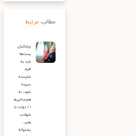
مطالب
مرتبط
پزشکیان:
پست‌ها
باید به
افراد
شایسته
سپرده
شود، نه
هم‌جناحی‌ه
ا / دولت با
شهادت
رهبر،
پشتوانه