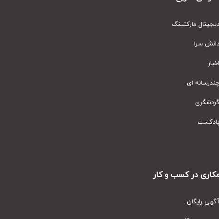
یتال مارکتینگ
نش سرا
ار
رسانه ای
دشگری
دکست
ری در کسب و کار
ی رایگان