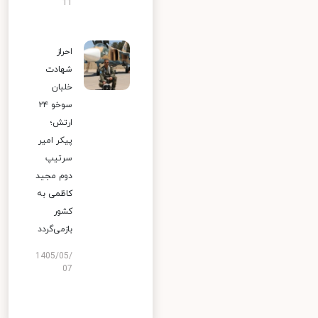
11
احراز
شهادت
خلبان
سوخو ۲۴
ارتش؛
پیکر امیر
سرتیپ
دوم مجید
کاظمی به
کشور
بازمی‌گردد
1405/05/
07