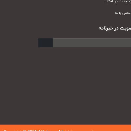
یغات در آفتاب
س با ما
ت در خبرنامه
ارسال