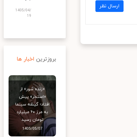
ارسال نظر
1405/04/
19
بروزترین
اخبار ها
«زنده شور» از
«استخر» پیش
افتاد؛ گیشه سینما
به مرز ۶۰ میلیارد
تومان رسید
1405/05/07