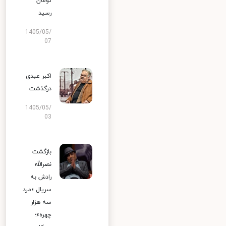
تومان
رسید
1405/05/
07
اکبر عبدی
درگذشت
1405/05/
03
بازگشت
نصرالله
رادش به
سریال «مرد
سه هزار
چهره»؛