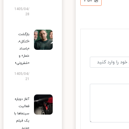
PDF
1405/04/
28
بازگشت
«کنکل»،
«بامداد
خمار» و
«شفرونی»
1405/04/
21
آغاز دوباره
فعالیت
سینماها با
یک فیلم
جدید