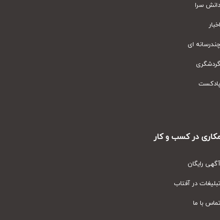
نش سرا
ار
رسانه ای
دشگری
دکست
ری در کسب و کار
ی رایگان
یغات در آفتاب
س با ما