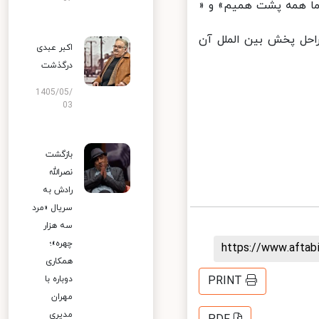
ا همه پشت همیم» و «
حل پخش بین‌ الملل آن
اکبر عبدی
درگذشت
1405/05/
03
بازگشت
نصرالله
رادش به
سریال «مرد
سه هزار
چهره»؛
https://www.afta
همکاری
دوباره با
PRINT
مهران
مدیری