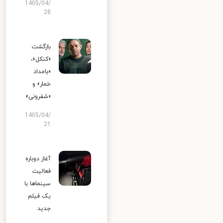
1405/04/
28
بازگشت
«کنکل»،
«بامداد
خمار» و
«شفرونی»
1405/04/
21
آغاز دوباره
فعالیت
سینماها با
یک فیلم
جدید