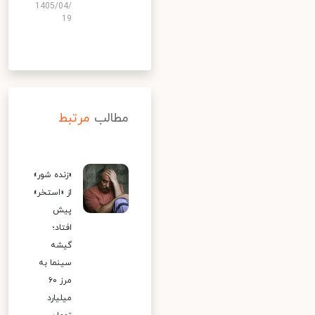
1405/04/
19
مطالب
مرتبط
«زنده شور»
از «استخر»
پیش
افتاد؛
گیشه
سینما به
مرز ۶۰
میلیارد