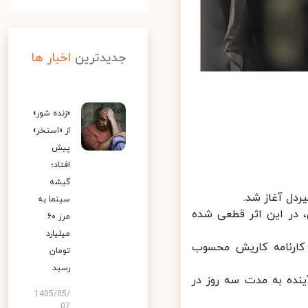
جدیدترین
اخبار ها
«زنده شور»
از «استخر»
پیش
افتاد؛
گیشه
دل آغاز شد.
سینما به
 در این اثر قطعی شده
مرز ۶۰
میلیارد
ارنامه کاریش محسوب
تومان
رسید
نده به مدت سه روز در
1405/05/
07