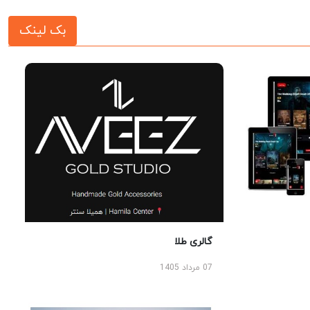
بک لینک
گالری طلا
07 مرداد 1405