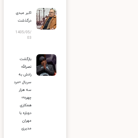
اکبر عبدی
درگذشت
1405/05/
03
بازگشت
نصرالله
رادش به
سریال «مرد
سه هزار
چهره»؛
همکاری
دوباره با
مهران
مدیری