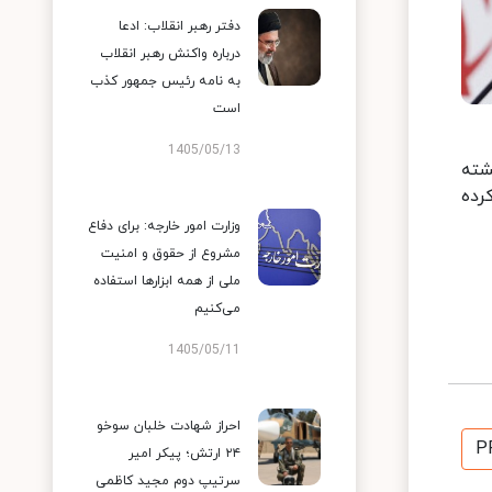
دفتر رهبر انقلاب: ادعا
درباره واکنش رهبر انقلاب
به نامه رئیس جمهور کذب
است
1405/05/13
شته
رده
وزارت امور خارجه: برای دفاع
مشروع از حقوق و امنیت
ملی از همه ابزارها استفاده
می‌کنیم
1405/05/11
احراز شهادت خلبان سوخو
P
۲۴ ارتش؛ پیکر امیر
سرتیپ دوم مجید کاظمی