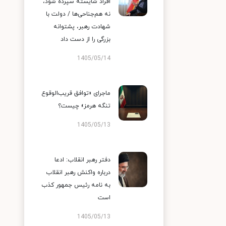
افراد شایسته سپرده شود،
نه هم‌جناحی‌ها / دولت با
شهادت رهبر، پشتوانه
بزرگی را از دست داد
1405/05/14
ماجرای «توافق قریب‌الوقوع
تنگه هرمز» چیست؟
1405/05/13
دفتر رهبر انقلاب: ادعا
درباره واکنش رهبر انقلاب
به نامه رئیس جمهور کذب
است
1405/05/13