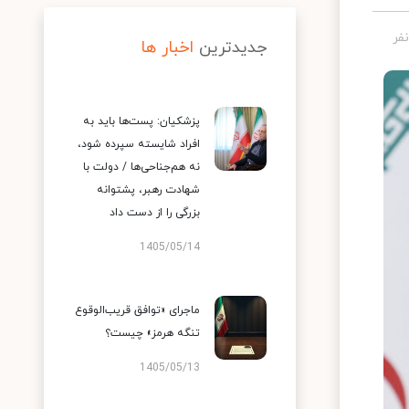
جدیدترین
اخبار ها
پزشکیان: پست‌ها باید به
افراد شایسته سپرده شود،
نه هم‌جناحی‌ها / دولت با
شهادت رهبر، پشتوانه
بزرگی را از دست داد
1405/05/14
ماجرای «توافق قریب‌الوقوع
تنگه هرمز» چیست؟
1405/05/13