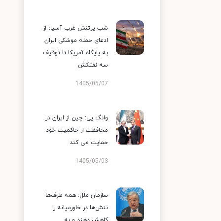
شب پرتنش غرب آسیا؛ از
ادعای حمله موشکی ایران
به پایگاه آمریکا تا توقیف
سه نفتکش
1405/05/07
وانگ یی: چین از ایران در
محافظت از حاکمیت خود
حمایت می کند
1405/05/03
سازمان ملل: همه طرف‌ها
تنش‌ها در خاورمیانه را
کاهش دهند و به