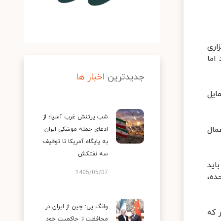
اری
اما
جدیدترین
اخبار ها
ایل
شب پرتنش غرب آسیا؛ از
مال
ادعای حمله موشکی ایران
به پایگاه آمریکا تا توقیف
سه نفتکش
اید
1405/05/07
ده،
وانگ یی: چین از ایران در
 که
محافظت از حاکمیت خود