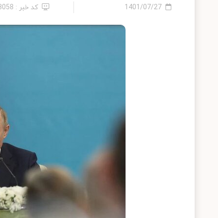
1401/07/27
کد خبر : 13058