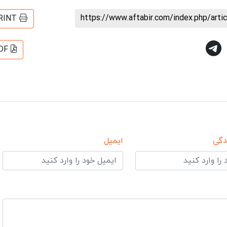
https://www.aftabir.com/index.php/art
RINT
DF
دگی
ایمیل