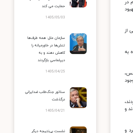
 در
حمایت می کند
بود
1405/05/03
ان بخشی از
سازمان ملل: همه طرف‌ها
تنش‌ها در خاورمیانه را
 به
کاهش دهند و به
دیپلماسی بازگردند
1405/04/25
تس،
جود
سناتور جنگ‌طلب ضدایرانی
درگذشت
ند،
د و
1405/04/21
د و
نشست بی‌نتیجه دیگر