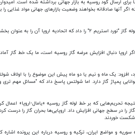
برای ارسال کود روسیه به بازار جهانی برداشته شده است. امیدوارم
 اگر آنها صادقانه بخواهند وضعیت بازارهای جهانی مواد غذایی را به
رئیس‌جمهور روسیه همچنین پیشنهاد راه‌اندازی خط لوله گاز "نورد استریم ۲" را داد که اتحادیه اروپا آن را به عنو
 اگر اروپا دنبال افزایش عرضه گاز روسیه است، ما یک خط گاز آماده
د، افزود: یک ماه و نیم یا دو ماه پیش این موضوع را با اولاف شول
نایی‌ پمپاژ گاز دارد. اما شولتس پاسخ داد که "مسائل مهم تری و
تیجه تحریم‌هایی که بر خط لوله گاز روسیه «یامال-اروپا» اعمال کرد
را در سطح جهانی افزایش داد. اروپایی‌ها بحران گاز را درست کردن
 شکست خوردند.
ریه و مواضع ایران، ترکیه و روسیه درباره این پرونده اشاره کر