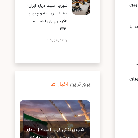
بین
شورای امنیت درباره ایران؛
مخالفت روسیه و چین و
تاکید برپایان قطعنامه
 با
۲۲۳۱
1405/04/19
ران
بروزترین
اخبار ها
شب پرتنش غرب آسیا؛ از ادعای
حمله موشکی ایران به پایگاه