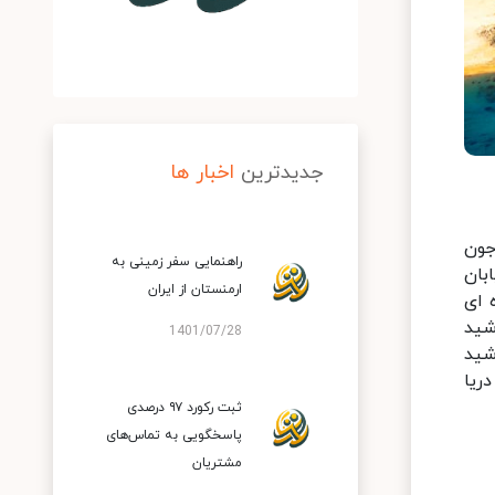
جدیدترین
اخبار ها
ما بالای ٢٢ درجه بود و جون
راهنمایی سفر زمینی به
بان
ارمنستان از ایران
 ای
شید
1401/07/28
شید
ریا
ثبت رکورد ۹۷ درصدی
پاسخگویی به تماس‌های
مشتریان