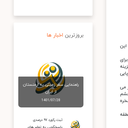
بروزترین
اخبار ها
این
رای
ینه
ایی
راهنمایی سفر زمینی به ارمنستان
 می
از ایران
چشم
خره
1401/07/28
طقه
ثبت رکورد ۹۷ درصدی
پاسخگویی به تماس‌های