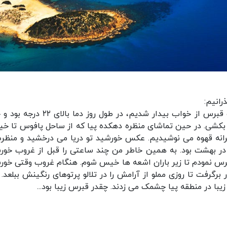
رانیم:
صبح جمعه است و ما زیر آسمون آبی شفاف و صاف قبرس از خواب بیدار شدیم، در طول روز د
 بکشی. در حین تماشای منظره دهکده پیا که از ساحل پافوس تا خیا
ه قهوه می نوشیدیم. عکس خورشید تو دریا می درخشید و منظره
ا در بهشت بود. به همین خاطر من چند ساعتی را قبل از غروب خور
قبرس نمودم تا زیر باران اشعه ها خیس شوم. هنگام غروب وقتی خور
برگرفت تا روزی مملو از آرامش را در تلالو پرتوهای رنگینش ببلعد. د
یبا در منطقه پیا چشمک می زدند. چقدر قبرس زیبا بود...