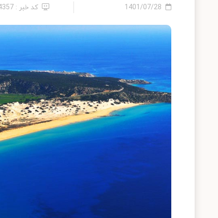
1401/07/28
کد خبر : 24357