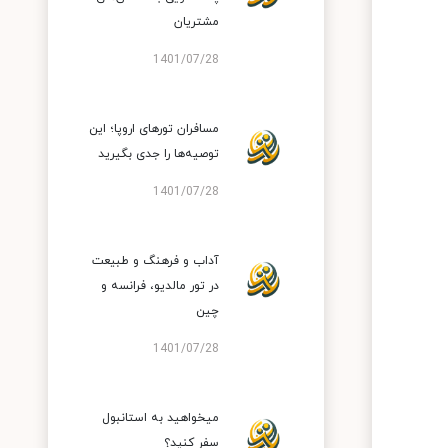
مشتریان
1401/07/28
مسافران تورهای اروپا؛ این
توصیه‌ها را جدی بگیرید
1401/07/28
آداب و فرهنگ و طبیعت
در تور مالدیو، فرانسه و
چین
1401/07/28
میخواهید به استانبول
سفر کنید؟