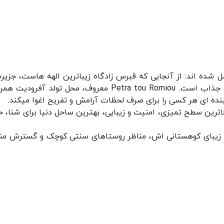
صل شده اند: از آنجایی که قبرس زادگاه زیباترین الهه هاست، جزیره
فوق العاده زیبا پر از رنگ های زنده با مناظر دیدنی و جذاب است. Petra tou Romiou معروف، محل تولد آفرو
نده ای هر کسی را برای صرف لحظات آرامش و تفریح اغوا میکند.
 نشان Blue Flag و به معنای بالاترین سطح تمیزی، امنیت و زیبایی، بهترین ساحل دنیا برای شنا،
 زیبای کوهستانی اش، مناظر روستاهای سنتی کوچک و گسترش من