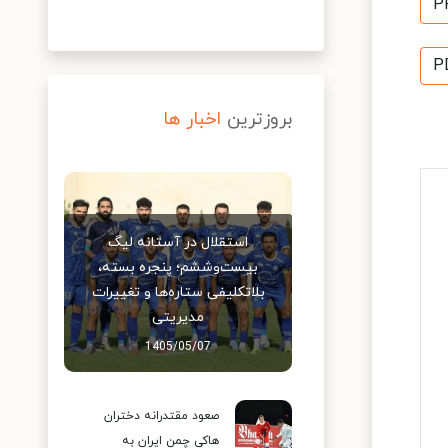
P
P
بروزترین
اخبار ها
استقلال در آستانه لیگ
بیست‌وششم؛ پنجره بسته،
بلاتکلیفی ستاره‌ها و تغییرات
مدیریتی
1405/05/07
صعود مقتدرانه دختران
هاکی چمن ایران به