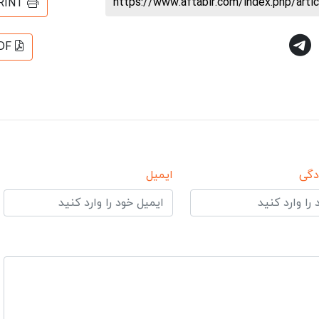
https://www.aftabir.com/index.php/art
RINT
DF
دگی
ایمیل