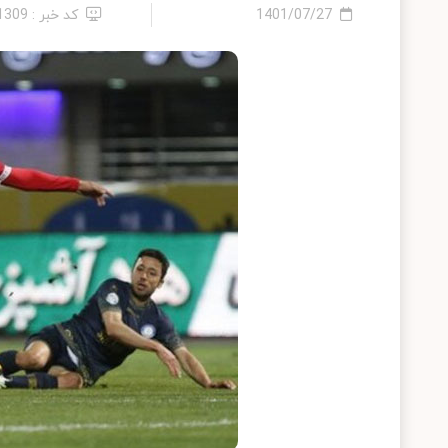
1401/07/27
کد خبر : 11309