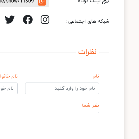
لینک کوتاه :
icle/show/11309
شبکه های اجتماعی :
نظرات
نام
نام خانوا
نظر شما