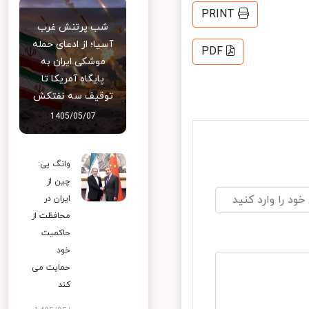
PRINT
شب پرتنش غرب
آسیا؛ از ادعای حمله
PDF
موشکی ایران به
پایگاه آمریکا تا
توقیف سه نفتکش
1405/05/07
وانگ یی:
چین از
ایران در
محافظت از
حاکمیت
خود
حمایت می
کند