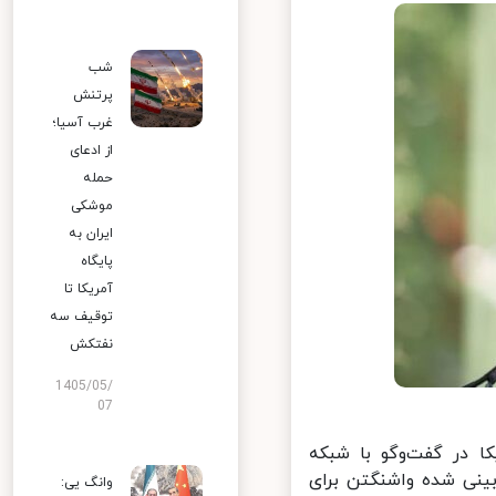
شب
پرتنش
غرب آسیا؛
از ادعای
حمله
موشکی
ایران به
پایگاه
آمریکا تا
توقیف سه
نفتکش
1405/05/
07
ا در گفت‌وگو با شبکه
نی شده واشنگتن برای
وانگ یی: