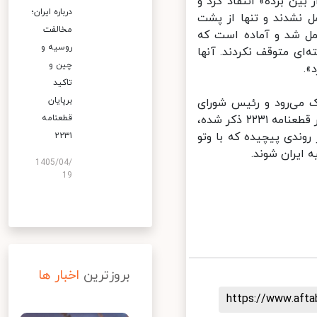
ین برده» انتقاد کرد و
درباره ایران؛
 نشدند و تنها از پشت
مخالفت
مل شد و آماده است که
روسیه و
‌ای متوقف نکردند. آنها
چین و
تاکید
برپایان
می‌رود و رئیس شورای
امنیت را از تصمیم آمریکا برای فعال کردن مکانیسم ماشه (اسنپ‌بک) که در قطعنامه ۲۲۳۱ ذکر شده،
قطعنامه
وندی پیچیده که با وتو
۲۲۳۱
ایران شوند.
1405/04/
19
بروزترین
اخبار ها
https://www.aft