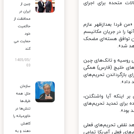
ات متحده برای اجرای
چین از
ایران در
محافظت از
ن فردا بعدازظهر عازم
حاکمیت
ا را در جریان مکانیسم
خود
خاطر این توافق هسته‌ای مضحک
حمایت می
 شد».
کند
روسیه و تانک‌های چین
1405/05/
03
های خلیج (فارس) همگی
بازگرداندن تحریم‌های
اد».
سازمان
ملل: همه
ر اینکه آیا واشنگتن،
طرف‌ها
 برای تمدید تحریم‌های
تنش‌ها در
ود».
خاورمیانه را
کاهش
د نقض تحریم‌های فعلی
دهند و به
های فعلی آمریکا تمامی