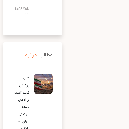
1405/04/
19
مطالب
مرتبط
شب
پرتنش
غرب آسیا؛
از ادعای
حمله
موشکی
ایران به
پایگاه