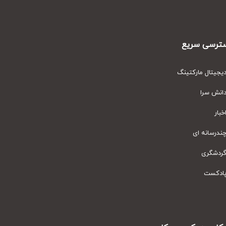
رسی سریع
یتال مارکتینگ
نش سرا
ار
رسانه ای
دشگری
دکست