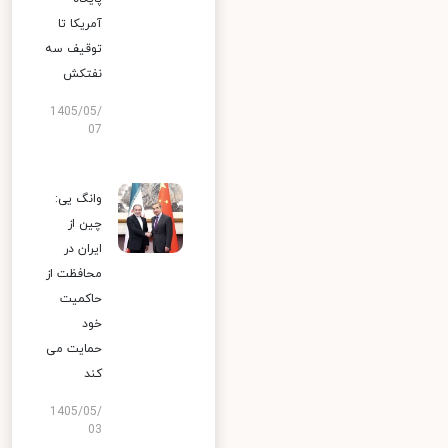
آمریکا تا
توقیف سه
نفتکش
1405/05/
07
وانگ یی:
چین از
ایران در
محافظت از
حاکمیت
خود
حمایت می
کند
1405/05/
03