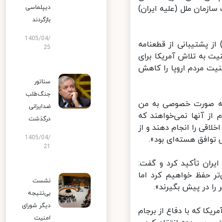
زمان ملل (علیه ایران)
دیپلماسی
بازگردند
1405/04/
ز پشتیبانی از قطعنامه
25
 به تلاش آمریکا برای
یت مردم اروپا را کاهش
سناتور
جنگ‌طلب
ه صورت خصوصی به من
ضدایرانی
ز آنها نمی‌خواهند که
درگذشت
اقی را انجام دهند و از
1405/04/
وافق هسته‌ای بود».
21
یران تأکید کرد و گفت:
ر حفظ خواهیم کرد اما
نشست
 در پیش بگیرند».
بی‌نتیجه
دیگر شورای
ا که با دفاع از برجام
امنیت