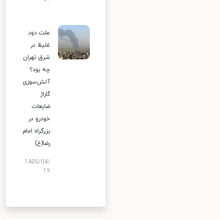
علت دود
غلیظ در
شرق تهران
چه بود؟
آتش‌سوزی
گاراژ
ضایعات
خودرو در
بزرگراه امام
رضا(ع)
1405/04/
19