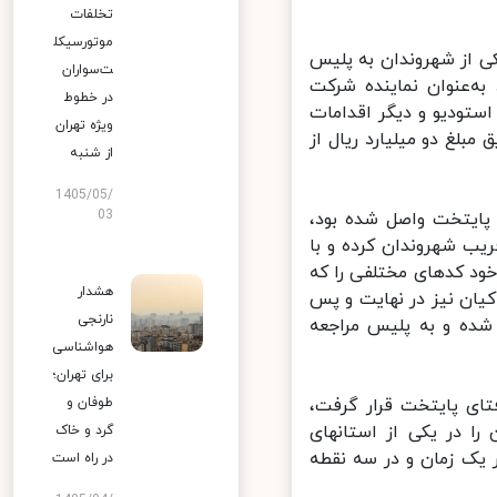
تخلفات
موتورسیکل
 از شهروندان به پلیس
ت‌سواران
‌عنوان نماینده شرکت
در خطوط
ستودیو و دیگر اقدامات
ویژه تهران
لغ دو میلیارد ریال از
از شنبه
1405/05/
03
پایتخت واصل شده بود،
یب شهروندان کرده و با
خود کدهای مختلفی را که
هشدار
یان نیز در نهایت و پس
نارنجی
ده و به پلیس مراجعه
هواشناسی
برای تهران؛
ی پایتخت قرار گرفت،
طوفان و
 در یکی از استانهای
گرد و خاک
یک زمان و در سه نقطه
در راه است