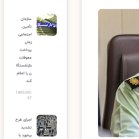
سازمان
تأمین
اجتماعی
زمان
پرداخت
معوقات
بازنشستگا
ن را اعلام
کند
1405/05/
07
اجرای طرح
تشدید
برخورد با