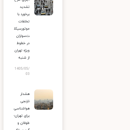
تشدید
برخورد با
تخلفات
موتورسیکل
ت‌سواران
در خطوط
ویژه تهران
از شنبه
1405/05/
03
هشدار
نارنجی
هواشناسی
برای تهران؛
طوفان و