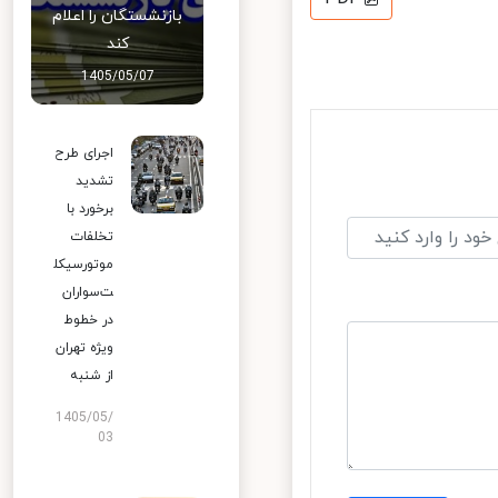
بازنشستگان را اعلام
کند
1405/05/07
اجرای طرح
تشدید
برخورد با
تخلفات
موتورسیکل
ت‌سواران
در خطوط
ویژه تهران
از شنبه
1405/05/
03