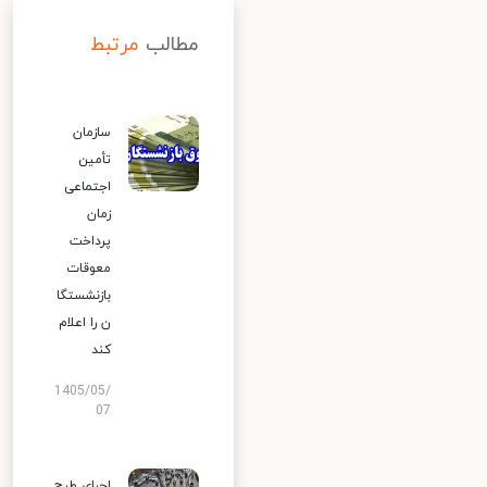
مطالب
مرتبط
سازمان
تأمین
اجتماعی
زمان
پرداخت
معوقات
بازنشستگا
ن را اعلام
کند
1405/05/
07
اجرای طرح