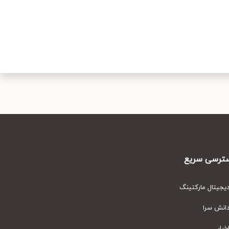
رسی سریع
یتال مارکتینگ
نش سرا
ار