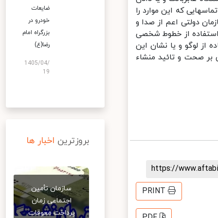
ضایعات
سهایی که این موارد را
خودرو در
ن دولتی اعم از صدا و
 استفاده از خطوط شخصی
بزرگراه امام
ز لوگو و یا نشان این
رضا(ع)
بر صحت و تائید منشاء
1405/04/
19
بروزترین
اخبار ها
https://www.afta
سازمان تأمین
PRINT
اجتماعی زمان
پرداخت معوقات
PDF