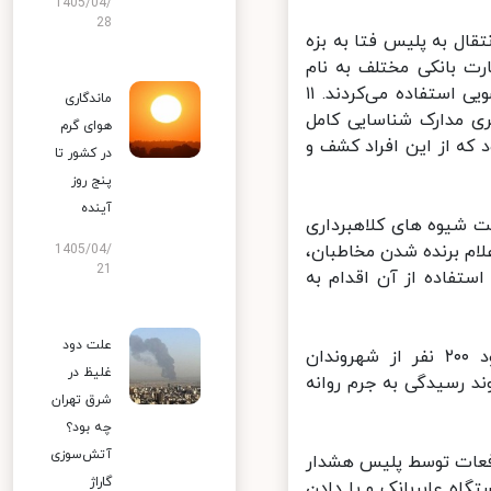
1405/04/
28
ل به پلیس فتا به بزه
 کردند، گفت:‌ همچنین ماموران از این باند بیش از ۲۰۰ کارت بانکی مختلف به نام
اشخاص غیر را نیز کشف کردند. اعضای این باند از این کارت‌ها برای پولشویی استفاده می‌کردند. ۱۱
ماندگاری
مراه، دو دستگاه لپ تاپ، ۱۲ دستگاه کارتخوان، ۶۸ سری مدارک شناسایی کامل
هوای گرم
که از این افراد کشف و
در کشور تا
پنج روز
آینده
 شیوه های کلاهبرداری
ام برنده شدن مخاطبان،
1405/04/
21
ستفاده از آن اقدام به
علت دود
گودرزی با بیان اینکه مجرمین بیش از سه میلیارد ریال از تعداد حدود ۲۰۰ نفر از شهروندان
غلیظ در
د رسیدگی به جرم روانه
شرق تهران
چه بود؟
آتش‌سوزی
فعات توسط پلیس هشدار
گاراژ
ه عابربانک و یا دادن