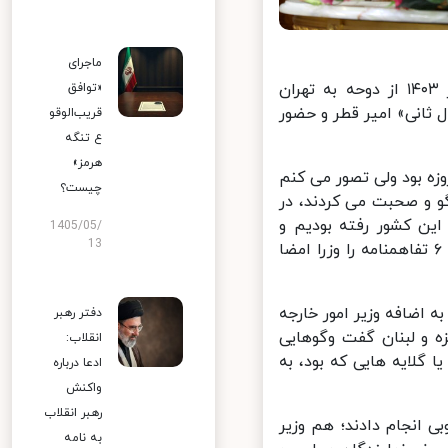
ماجرای
ایرنا نوشت: دکتر «مسعود پزشکیان» که شامگاه امشب پنجشنبه ۱۲ مهر ۱۴۰۳ از دوحه به تهران
«توافق
ثانی» امیر قطر و حضور
قریب‌الوقو
ع تنگه
هرمز»
 بود ولی تصور می کنم
چیست؟
و و صحبت می کردند، در
ین کشور رفته بودیم و
1405/05/
13
استقبال خوبی شد؛ مذاکرات خوبی داشتیم و تفاهم هایی شکل گرفت؛ این ۶ تفاهمنامه را وزرا امضا
 اضافه وزیر امور خارجه
دفتر رهبر
و لبنان گفت وگوهایی
انقلاب:
لایه هایی که بود، به
ادعا درباره
واکنش
رهبر انقلاب
نجام دادند؛ هم وزیر
به نامه