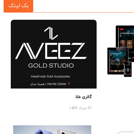
بک لینک
گالری طلا
07 مرداد 1405