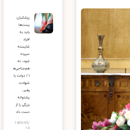
پزشکیان:
پست‌ها
باید به
افراد
شایسته
سپرده
شود، نه
هم‌جناحی‌ه
ا / دولت با
شهادت
رهبر،
پشتوانه
بزرگی را از
دست داد
1405/05/
14