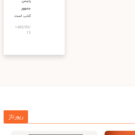
رئیس
جمهور
کذب است
1405/05/
13
رپورتاژ