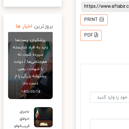
https://www.aftabi
PRINT
بروزترین
اخبار ها
PDF
پزشکیان: پست‌ها
باید به افراد شایسته
سپرده شود، نه
هم‌جناحی‌ها / دولت
با شهادت رهبر،
پشتوانه بزرگی را از
دست داد
1405/05/14
ماجرای
«توافق
قریب‌الوقو