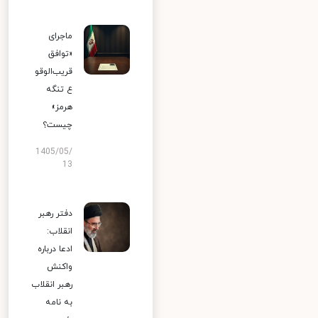
ماجرای
«توافق
قریب‌الوقو
ع تنگه
هرمز»
چیست؟
1405/05/
13
دفتر رهبر
انقلاب:
ادعا درباره
واکنش
رهبر انقلاب
به نامه