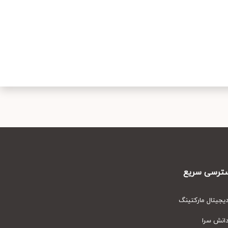
رسی سریع
یتال مارکتینگ
نش سرا