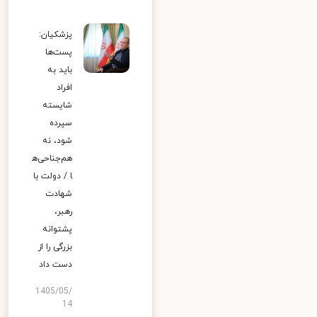
پزشکیان:
پست‌ها
باید به
افراد
شایسته
سپرده
شود، نه
هم‌جناحی‌ه
ا / دولت با
شهادت
رهبر،
پشتوانه
بزرگی را از
دست داد
1405/05/
14