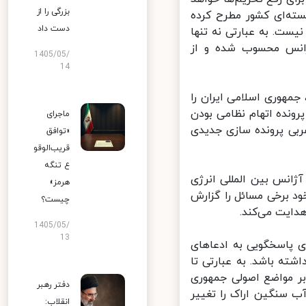
بزرگی را از
ته‌ای کشور مطرح کرده
دست داد
ت. به عبارتی نه تنها
ی آژانس محسوب شده و از
1405/05/
14
لی انرژی اتمی، جمهوری اسلامی ایران را
تحادیه اروپا شد. پرونده اتهام نظامی بودن
ماجرای
بی پرونده سازی جدیدی
«توافق
قریب‌الوقو
ع تنگه
انس بین المللی انرژی
هرمز»
د برخی مسائل را گزارش
چیست؟
ایت می‌کند.
1405/05/
13
 پاسخگویی به ادعاهای
ه باشد. به عبارتی تا
باید بر مواضع اصولی جمهوری
دفتر رهبر
 سنگین اراک را تغییر
انقلاب: