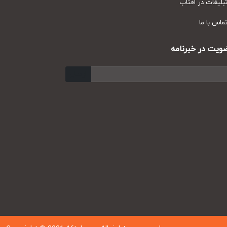
یغات در آفتاب
س با ما
ت در خبرنامه
ارسال