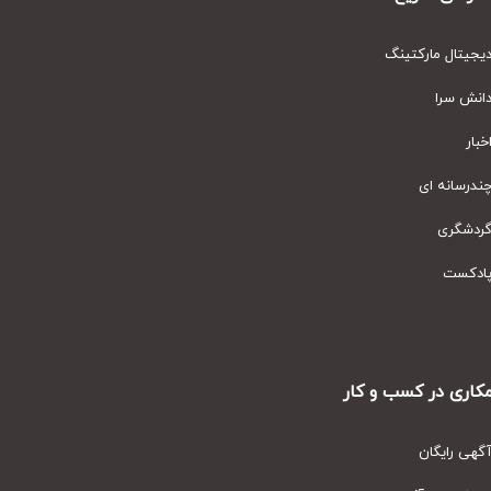
یتال مارکتینگ
نش سرا
ار
رسانه ای
دشگری
دکست
ری در کسب و کار
ی رایگان