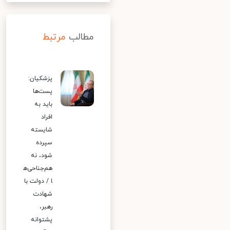
مطالب
مرتبط
پزشکیان:
پست‌ها
باید به
افراد
شایسته
سپرده
شود، نه
هم‌جناحی‌ه
ا / دولت با
شهادت
رهبر،
پشتوانه