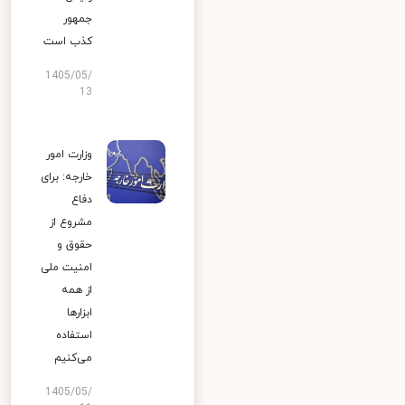
جمهور
کذب است
1405/05/
13
وزارت امور
خارجه: برای
دفاع
مشروع از
حقوق و
امنیت ملی
از همه
ابزارها
استفاده
می‌کنیم
1405/05/