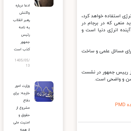
ادعا درباره
واکنش
رژی استفاده خواهد کرد،
رهبر انقلاب
د منعی که در برجام در
به نامه
ینده انرژی دنیا است و
رئیس
جمهور
کذب است
د غنی سازی کنیم تا برای مسائل علمی و ساخت
1405/05/
13
 رییس جمهور در نشست
وزارت امور
خارجه: برای
دفاع
P
مشروع از
حقوق و
امنیت ملی
از همه