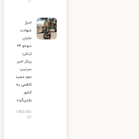
11
احراز
شهادت
خلبان
سوخو ۲۴
ارتش؛
پیکر امیر
سرتیپ
دوم مجید
کاظمی به
کشور
بازمی‌گردد
1405/05/
07