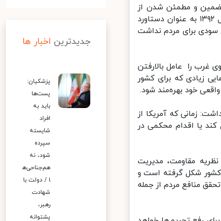
تضمین و مطمئن شدن از
یک توافق خوب در مذاکرات هسته ای گفت: از نظر بنده مواردی که در سال ۱۳۹۲ به عنوان دستاورد
شد، در عمل سودی برای مردم نداشت
جدیدترین
اخبار ها
 اجرای ۲۸ شرط برجام از سوی غرب را عامل بالارفتن
ی زیادی که برای کشور
پزشکیان:
قعی خود بهره‌مند شود.
پست‌ها
باید به
ت: زمانی که آمریکا از
افراد
ند یا اقدام محکمی در
شایسته
سپرده
شود، نه
ظریه مقاومت، مدیریت
هم‌جناحی‌ه
کشور شکل گرفته است و
ا / دولت با
قق منافع مردم از جمله
شهادت
رهبر،
پشتوانه
ای رفع تحریم‌ها خواهد