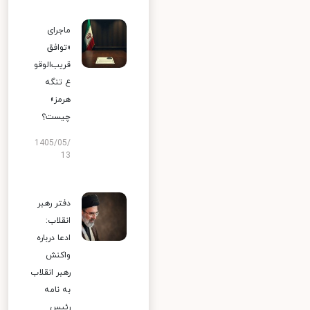
ماجرای
«توافق
قریب‌الوقو
ع تنگه
هرمز»
چیست؟
1405/05/
13
دفتر رهبر
انقلاب:
ادعا درباره
واکنش
رهبر انقلاب
به نامه
رئیس