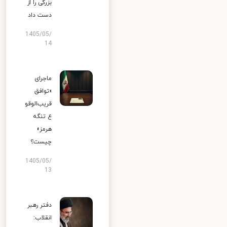
بزرگی را از
دست داد
1405/05/
14
ماجرای
«توافق
قریب‌الوقو
ع تنگه
هرمز»
چیست؟
1405/05/
13
دفتر رهبر
انقلاب: