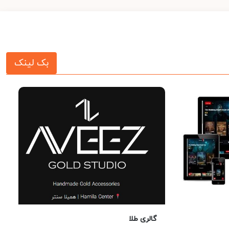
بک لینک
گالری طلا