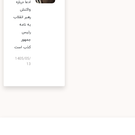
ادعا درباره
واکنش
رهبر انقلاب
به نامه
رئیس
جمهور
کذب است
1405/05/
13