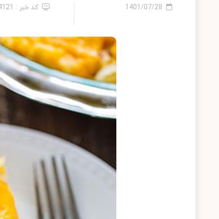
1401/07/28
کد خبر : 14121