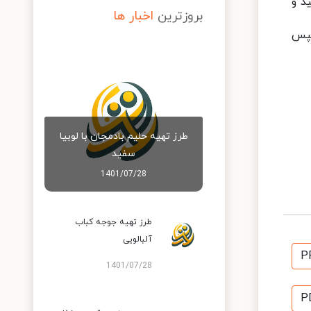
ید و
بروزترین
اخبار ها
سپس
طرز تهیه حلیم بادمجان با لوبیا
سفید
1401/07/28
طرز تهیه جوجه کباب
آلبالویی
P
1401/07/28
P