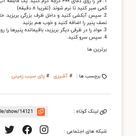
1. فر را روی دمای ۴۰۰ درجه گرم کنی
کمی صبر کنید تا نرم شوند. (تقریبا ۸ دقیقه)
2. سپس آبکشی کنید و داخل ظرف بزرگی بریزید. خامه
نصف پنیر را اضافه کنید و خوب هم بزنید.
3. مواد را در ظرفی دیگر بریزید، باقیمانده پنیرها را روی آن بپاشید و به مدت ۲۵ دقیقه در فر قرار دهید.
4. سپس سرو کنید.
برترین ها
برچسب ها :
#
آشپزی
#
پای سیب زمینی
لینک کوتاه :
icle/show/14121
شبکه های اجتماعی :