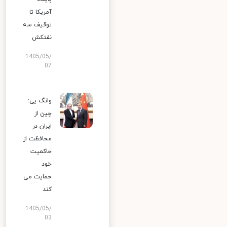
آمریکا تا
توقیف سه
نفتکش
1405/05/
07
وانگ یی:
چین از
ایران در
محافظت از
حاکمیت
خود
حمایت می
کند
1405/05/
03