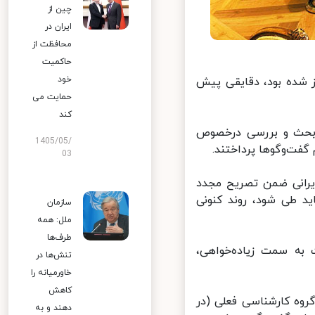
چین از
ایران در
محافظت از
حاکمیت
خود
شده بود، دقایقی پیش
حمایت می
کند
بحث و بررسی درخصوص
1405/05/
ت‌وگوها پرداختند.
03
انی ضمن تصریح مجدد
د طی شود، روند کنونی
سازمان
ملل: همه
طرف‌ها
به سمت زیاده‌خواهی،
تنش‌ها در
خاورمیانه را
کاهش
وه کارشناسی فعلی (در
دهند و به