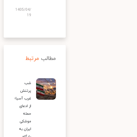
1405/04/
19
مطالب
مرتبط
شب
پرتنش
غرب آسیا؛
از ادعای
حمله
موشکی
ایران به
پایگاه