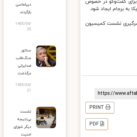
برای گفت‌وگو در خصوص
دیپلماسی
به برجام ایجاد شود.
بازگردند
سرگیری نشست کمیسیون
1405/04/
25
سناتور
جنگ‌طلب
ضدایرانی
درگذشت
1405/04/
21
https://www.aft
PRINT
نشست
بی‌نتیجه
PDF
دیگر شورای
امنیت