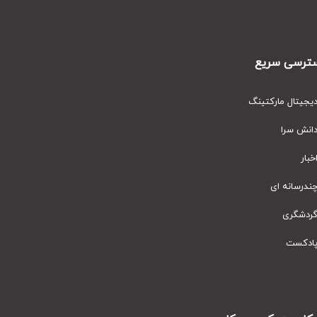
رسی سریع
یتال مارکتینگ
نش سرا
ار
رسانه ای
دشگری
دکست