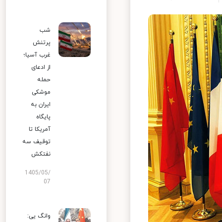
شب
پرتنش
غرب آسیا؛
از ادعای
حمله
موشکی
ایران به
پایگاه
آمریکا تا
توقیف سه
نفتکش
1405/05/
07
وانگ یی: