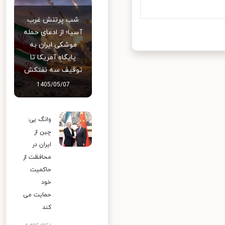
شب پرتنش غرب
آسیا؛ از ادعای حمله
موشکی ایران به
پایگاه آمریکا تا
توقیف سه نفتکش
1405/05/07
وانگ یی:
چین از
ایران در
محافظت از
حاکمیت
خود
حمایت می
کند