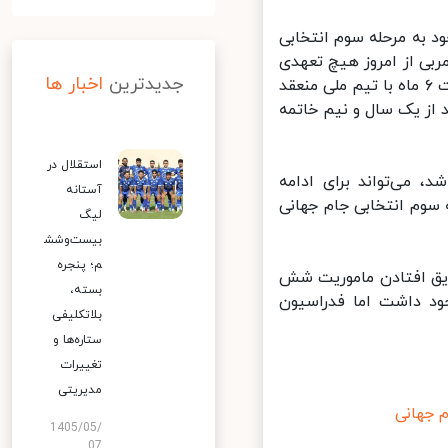
د به مرحله سوم انتخابی
بی از امروز هیچ تعهدی
جدیدترین
اخبار ها
نسبت به تیم ملی ندارد. این مربی کروات اواسط بهمن ۹۸ قراردادی را به مدت ۶ ماه با تیم ملی منعقد
از یک سال و نیم خاتمه
استقلال در
 می‌تواند برای ادامه
آستانه
وم انتخابی جام جهانی
لیگ
بیست‌وشش
م؛ پنجره
یق افتادن ماموریت شش
بسته،
ود داشت اما فدراسیون
بلاتکلیفی
ستاره‌ها و
تغییرات
مدیریتی
جهانی
1405/05/
07