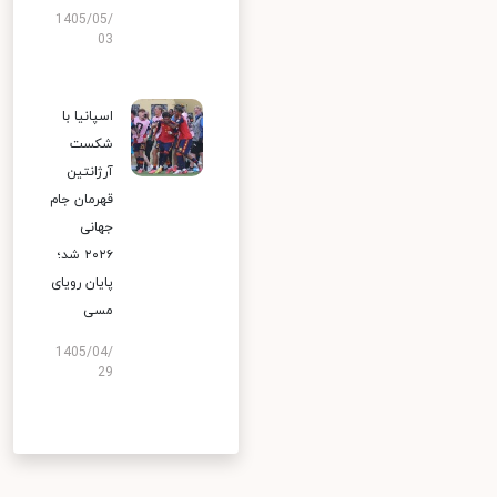
1405/05/
03
اسپانیا با
شکست
آرژانتین
قهرمان جام
جهانی
۲۰۲۶ شد؛
پایان رویای
مسی
1405/04/
29