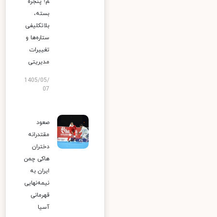
م؛ پنجره
بسته،
بلاتکلیفی
ستاره‌ها و
تغییرات
مدیریتی
1405/05/
07
صعود
مقتدرانه
دختران
هاکی چمن
ایران به
نیمه‌نهایی
قهرمانی
آسیا