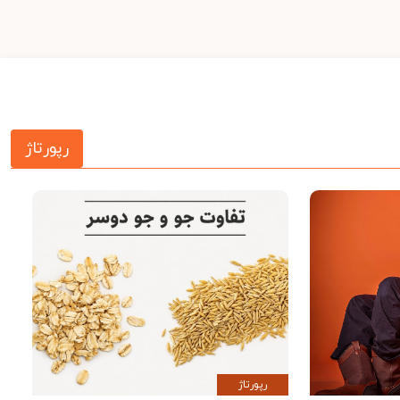
رپورتاژ
رپورتاژ