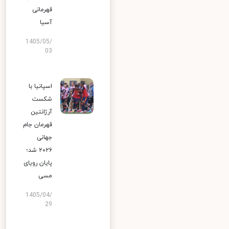
قهرمانی
آسیا
1405/05/
03
اسپانیا با
شکست
آرژانتین
قهرمان جام
جهانی
۲۰۲۶ شد؛
پایان رویای
مسی
1405/04/
29