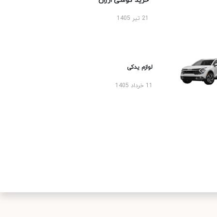
خرید گوشی ارزان
21 تیر 1405
لوازم یدکی
11 خرداد 1405