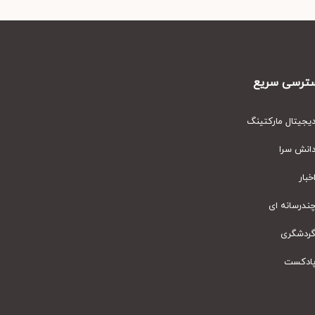
رسی سریع
یتال مارکتینگ
نش سرا
ار
رسانه ای
دشگری
دکست