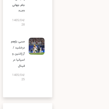
جام جهانی
۲۰۲۶
1405/04/
28
مسی بازهم
درخشید /
آرژانتین و
اسپانیا در
فینال
1405/04/
25