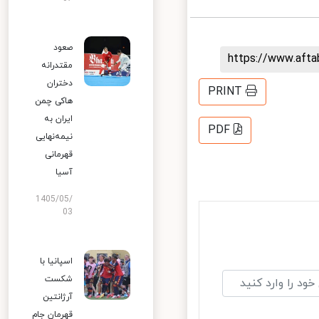
صعود
https://www.aft
مقتدرانه
دختران
PRINT
هاکی چمن
ایران به
PDF
نیمه‌نهایی
قهرمانی
آسیا
1405/05/
03
اسپانیا با
شکست
آرژانتین
قهرمان جام