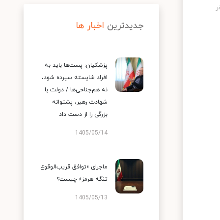
جدیدترین
اخبار ها
پزشکیان: پست‌ها باید به
افراد شایسته سپرده شود،
نه هم‌جناحی‌ها / دولت با
شهادت رهبر، پشتوانه
بزرگی را از دست داد
1405/05/14
ماجرای «توافق قریب‌الوقوع
تنگه هرمز» چیست؟
1405/05/13