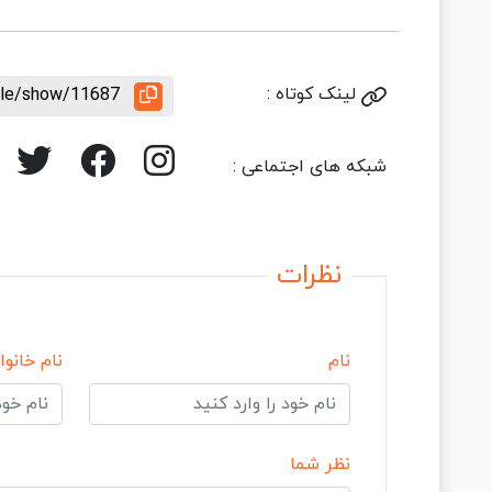
لینک کوتاه :
icle/show/11687
شبکه های اجتماعی :
نظرات
نام
نام خانوا
نظر شما