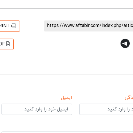
https://www.aftabir.com/index.php/art
RINT
DF
دگی
ایمیل