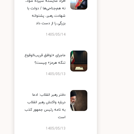
افراد شایسته سپرده شود،
نه هم‌جناحی‌ها / دولت با
شهادت رهبر، پشتوانه
بزرگی را از دست داد
1405/05/14
ماجرای «توافق قریب‌الوقوع
تنگه هرمز» چیست؟
1405/05/13
دفتر رهبر انقلاب: ادعا
درباره واکنش رهبر انقلاب
به نامه رئیس جمهور کذب
است
1405/05/13