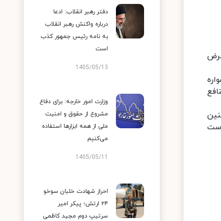
دفتر رهبر انقلاب: ادعا
درباره واکنش رهبر انقلاب
به نامه رئیس جمهور کذب
است
عرض
1405/05/13
اره
افع
وزارت امور خارجه: برای دفاع
نین
مشروع از حقوق و امنیت
رست
ملی از همه ابزارها استفاده
می‌کنیم
1405/05/11
احراز شهادت خلبان سوخو
۲۴ ارتش؛ پیکر امیر
سرتیپ دوم مجید کاظمی