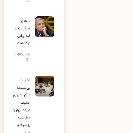
25
سناتور
جنگ‌طلب
ضدایرانی
درگذشت
1405/04/
21
نشست
بی‌نتیجه
دیگر شورای
امنیت
درباره ایران؛
مخالفت
روسیه و
چین و