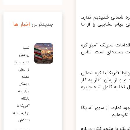
ه شمالی شنیدیم ندارد.
جدیدترین
اخبار ها
پیام مشابهی را از ما
دامات تحریک آمیز کره
شب
ت هسته‌ای است، تلاش
پرتنش
غرب آسیا؛
از ادعای
ط آمریکا با کره شمالی
حمله
 از زمان آغاز به کار
موشکی
تخلیه کامل شبه جزیره
ایران به
پایگاه
آمریکا تا
 ندارد، از سوی آمریکا
توقیف سه
ده‌ایم.
نفتکش
ک با متحدانش درباره