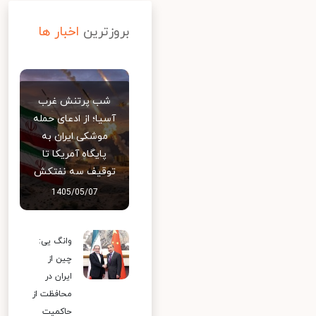
بروزترین
اخبار ها
شب پرتنش غرب
آسیا؛ از ادعای حمله
موشکی ایران به
پایگاه آمریکا تا
توقیف سه نفتکش
1405/05/07
وانگ یی:
چین از
ایران در
محافظت از
حاکمیت