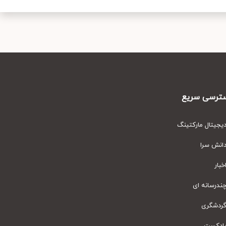
رسی سریع
یتال مارکتینگ
نش سرا
ار
رسانه ای
دشگری