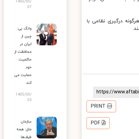
1405/05/
07
ونه درگیری نظامی با
.
وانگ یی:
چین از
ایران در
محافظت از
حاکمیت
خود
حمایت می
کند
https://www.afta
1405/05/
03
PRINT
سازمان
PDF
ملل: همه
طرف‌ها