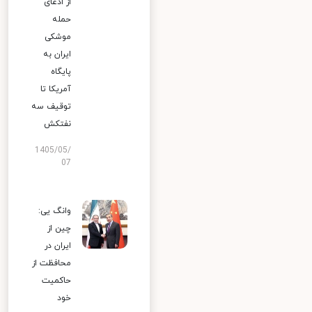
از ادعای
حمله
موشکی
ایران به
پایگاه
آمریکا تا
توقیف سه
نفتکش
1405/05/
07
وانگ یی:
چین از
ایران در
محافظت از
حاکمیت
خود