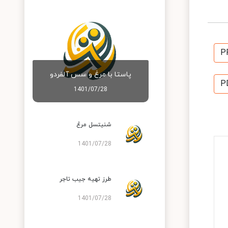
P
پاستا با مرغ و سس آلفردو
P
1401/07/28
شنیتسل مرغ
1401/07/28
طرز تهیه جیب تاجر
1401/07/28