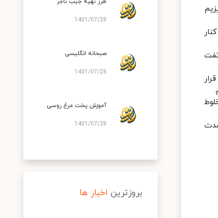
طرز تهیه جیب تاجر
زیم
1401/07/28
کنار
صبحانه انگلیسی
تفت
1401/07/28
رار
.
لوط
آموزش پخت مرغ روسی
 سانتی گراد به مدت
1401/07/28
بروزترین
اخبار ها