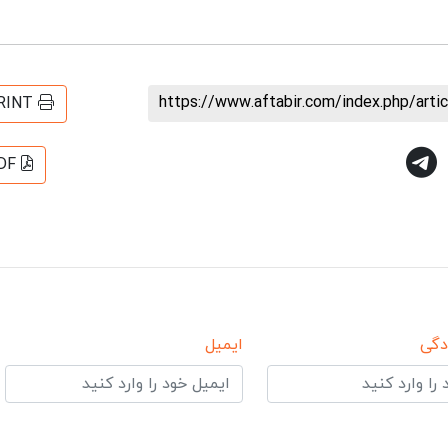
https://www.aftabir.com/index.php/art
RINT
DF
دگی
ایمیل