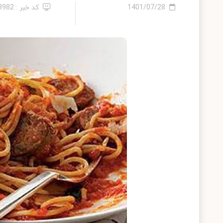
1401/07/28
کد خبر : 13982