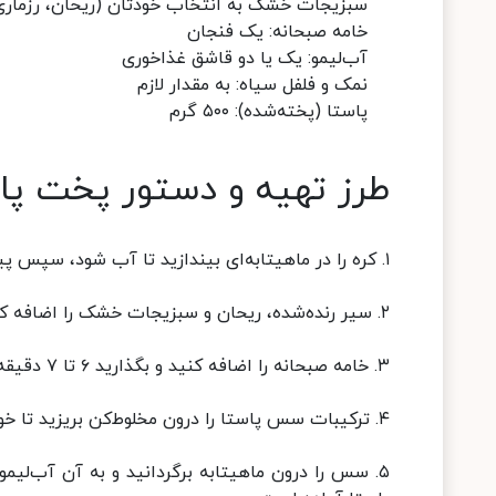
سبزیجات خشک به انتخاب خودتان (ریحان، رزماری، 
خامه صبحانه: یک فنجان
آب‌لیمو: یک یا دو قاشق غذاخوری
نمک و فلفل سیاه: به مقدار لازم
پاستا (پخته‌شده): ۵۰۰ گرم
طرز تهیه و دستور پخت پا
۱. کره را در ماهیتابه‌ای بیندازید تا آب شود، سپس پیاز خردشده را به آن اضافه کنید و تفت دهید تا نرم و طلایی شود.
۲. سیر رنده‌شده، ریحان و سبزیجات خشک را اضافه کنید و خوب مخلوط کنید. ۳۰ ثانیه دیگر صبر کنید.
۳. خامه صبحانه را اضافه کنید و بگذارید ۶ تا ۷ دقیقه بجوشد تا خوب نرم شود.
۴. ترکیبات سس پاستا را درون مخلوط‌کن بریزید تا خوب هم بخورد.
۵. سس را درون ماهیتابه برگردانید و به آن آب‌لی