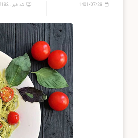
1401/07/28
کد خبر : 14182