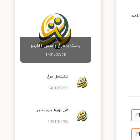
لمه
پاستا با مرغ و سس آلفردو
1401/07/28
شنیتسل مرغ
1401/07/28
طرز تهیه جیب تاجر
P
1401/07/28
P