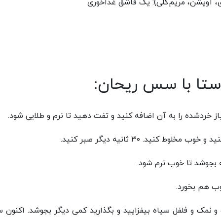
آویشن، مریم‌گلی): یک قاشق غذاخوری
ستا با سس ریحان:
مو و نمک و فلفل سیاه بیفزایید و بگذارید کمی دیگر بجوشد. اکنون