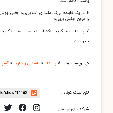
پاستا آماده است.
۶. در یک قابلمه بزرگ، مقداری آب بریزید. وقتی جوش 
را درون آبکش بریزید.
۷. پاستا را دم نکنید، بلکه آن را با سس مخلوط کنید. حالا می‌توانید آن را میل کنید.
برترین ها
برچسب ها :
#
پاستا
#
پاستای ریحان
#
آشپز
لینک کوتاه :
icle/show/14182
شبکه های اجتماعی :