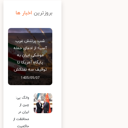
بروزترین
اخبار ها
شب پرتنش غرب
آسیا؛ از ادعای حمله
موشکی ایران به
پایگاه آمریکا تا
توقیف سه نفتکش
1405/05/07
وانگ یی:
چین از
ایران در
محافظت از
حاکمیت