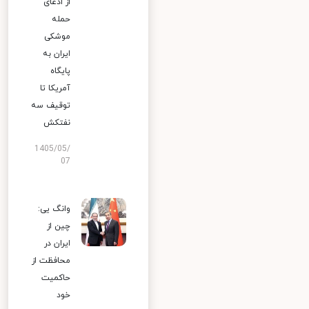
از ادعای
حمله
موشکی
ایران به
پایگاه
آمریکا تا
توقیف سه
نفتکش
1405/05/
07
وانگ یی:
چین از
ایران در
محافظت از
حاکمیت
خود