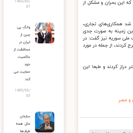
1405/05/
ه این بحران و مشکل از
07
شد همکاری‌های تجاری،
وانگ یی:
ن زمینه به صورت جدی
چین از
لی سوریه نیز گفت: در
ایران در
ردند، از جمله در مورد
محافظت از
حاکمیت
خود
دراز کردند و طبعا این
حمایت می
کند
1405/05/
03
و مصر
سازمان
ملل: همه
طرف‌ها