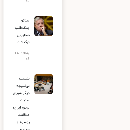
25
سناتور
جنگ‌طلب
ضدایرانی
درگذشت
1405/04/
21
نشست
بی‌نتیجه
دیگر شورای
امنیت
درباره ایران؛
مخالفت
روسیه و
چین و