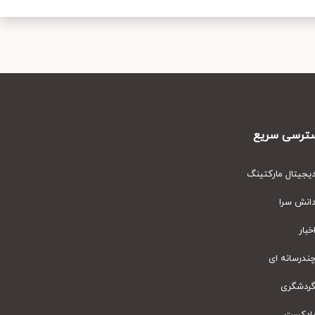
رسی سریع
یتال مارکتینگ
نش سرا
ار
رسانه ای
دشگری