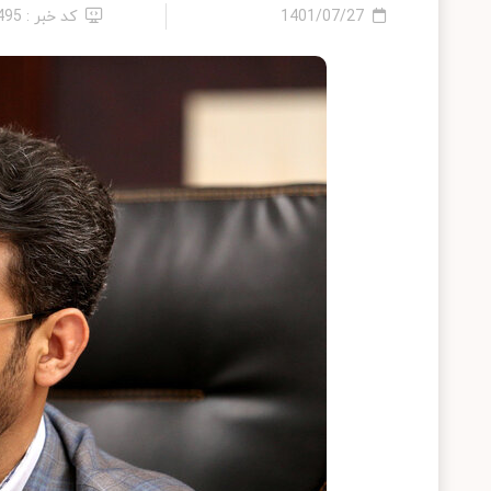
1401/07/27
کد خبر : 495