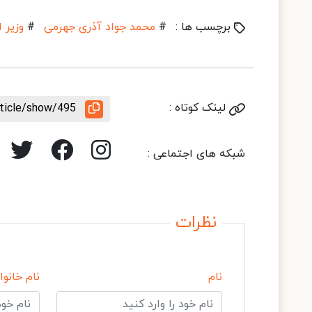
برچسب ها :
#
محمد جواد آذری جهرمی
#
وزیر 
لینک کوتاه :
rticle/show/495
شبکه های اجتماعی :
نظرات
نام
نام خانوا