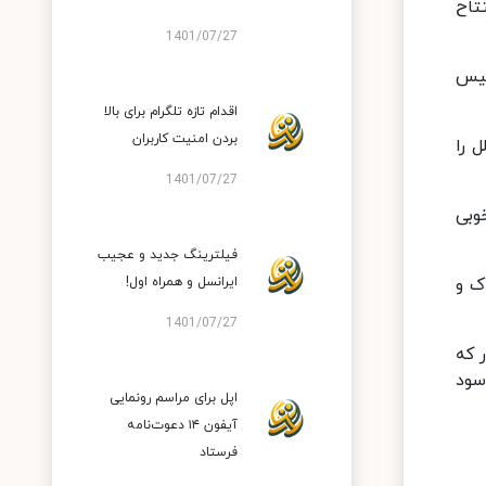
تاح
1401/07/27
ییس
اقدام تازه تلگرام برای بالا
بردن امنیت کاربران
 را
1401/07/27
وبی
فیلترینگ جدید و عجیب
ک و
ایرانسل و همراه اول!
1401/07/27
 که
سود
اپل برای مراسم رونمایی
آیفون ۱۴ دعوت‌نامه
فرستاد