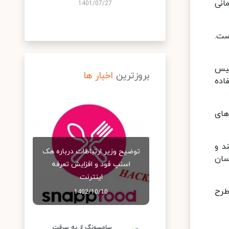
انی
1401/07/27
ست.
ییس
بروزترین
اخبار ها
اده
های
د و
توضیح وزیر ارتباطات درباره هک
سان
اسنپ‌ فود و افزایش تعرفه
اینترنت
‌ اکنون ۱۰ لایحه آماده طرح
1402/10/10
سامسونگ از به سرقت