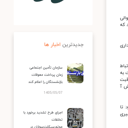
الی
 که
جدیدترین
اخبار ها
اری
باط
سازمان تأمین اجتماعی
 به
زمان پرداخت معوقات
قبت
بازنشستگان را اعلام کند
ش آ
1405/05/07
 تا
اجرای طرح تشدید برخورد با
گیری
تخلفات
موتورسیکلت‌سواران در