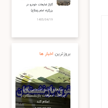
گاراژ ضایعات خودرو در
بزرگراه امام رضا(ع)
1405/04/19
بروزترین
اخبار ها
سازمان تأمین اجتماعی زمان
پرداخت معوقات بازنشستگان را
اعلام کند