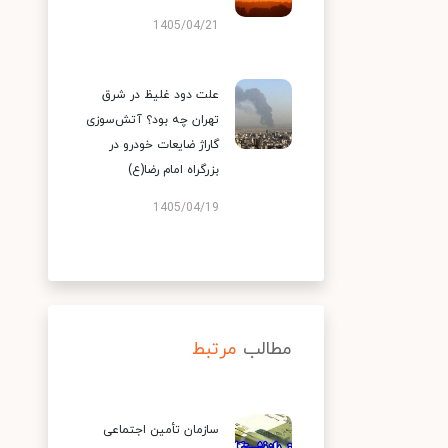
1405/04/21
علت دود غلیظ در شرق
تهران چه بود؟ آتش‌سوزی
گاراژ ضایعات خودرو در
بزرگراه امام رضا(ع)
1405/04/19
مطالب
مرتبط
سازمان تأمین اجتماعی