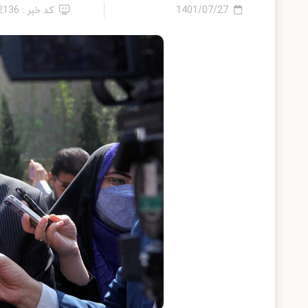
1401/07/27
کد خبر : 12136