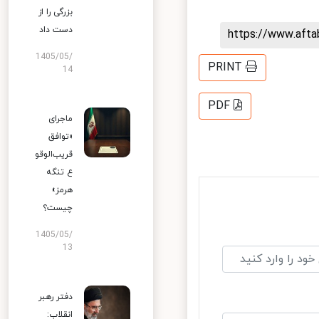
بزرگی را از
دست داد
https://www.aft
1405/05/
PRINT
14
PDF
ماجرای
«توافق
قریب‌الوقو
ع تنگه
هرمز»
چیست؟
1405/05/
13
دفتر رهبر
انقلاب: