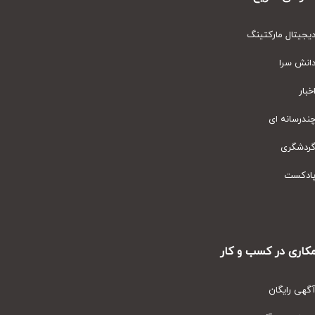
یتال مارکتینگ
نش سرا
ار
رسانه ای
دشگری
دکست
ری در کسب و کار
ی رایگان