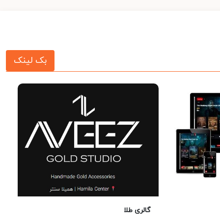
بک لینک
گالری طلا