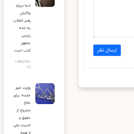
ادعا درباره
واکنش
رهبر انقلاب
به نامه
رئیس
جمهور
ارسال نظر
کذب است
1405/05/
13
وزارت امور
خارجه: برای
دفاع
مشروع از
حقوق و
امنیت ملی
از همه