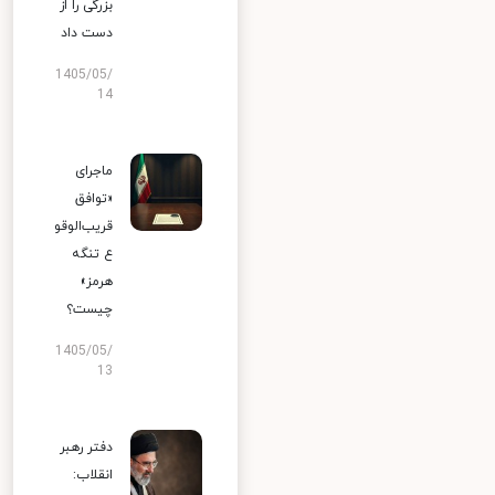
بزرگی را از
دست داد
1405/05/
14
ماجرای
«توافق
قریب‌الوقو
ع تنگه
هرمز»
چیست؟
1405/05/
13
دفتر رهبر
انقلاب: