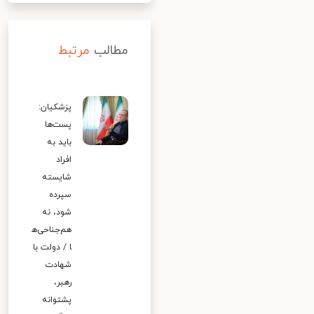
مطالب
مرتبط
پزشکیان:
پست‌ها
باید به
افراد
شایسته
سپرده
شود، نه
هم‌جناحی‌ه
ا / دولت با
شهادت
رهبر،
پشتوانه