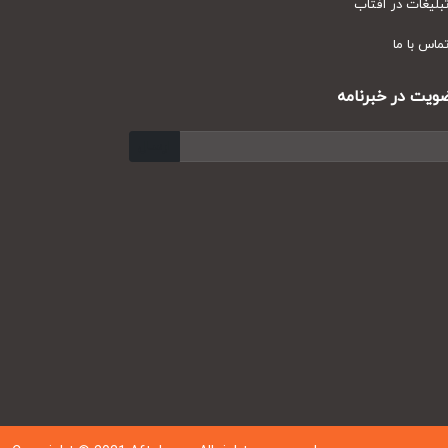
یغات در آفتاب
س با ما
ت در خبرنامه
ارسال