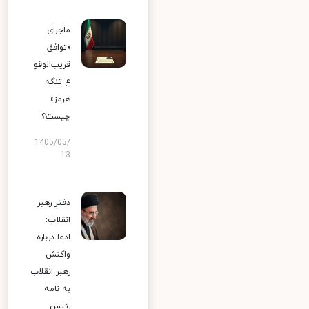
ماجرای
«توافق
قریب‌الوقو
ع تنگه
هرمز»
چیست؟
1405/05/
13
دفتر رهبر
انقلاب:
ادعا درباره
واکنش
رهبر انقلاب
به نامه
رئیس