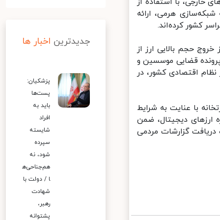
خارجی، با استفاده از
بکه‌سازی هرمی، ارائه
جدیدترین
اخبار ها
روج حجم بالایی ارز از
رونده قضایی موسسین و
ظام اقتصادی کشور، در
پزشکیان:
پست‌ها
باید به
انه با عنایت به شرایط
افراد
 ارزهای دیجیتال، ضمن
دریافت گزارشات مردمی
شایسته
سپرده
شود، نه
هم‌جناحی‌ه
ا / دولت با
شهادت
رهبر،
پشتوانه