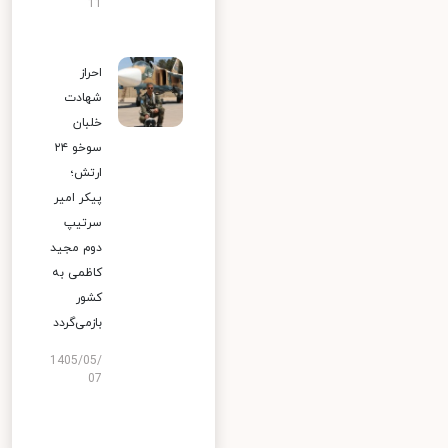
11
احراز
شهادت
خلبان
سوخو ۲۴
ارتش؛
پیکر امیر
سرتیپ
دوم مجید
کاظمی به
کشور
بازمی‌گردد
1405/05/
07