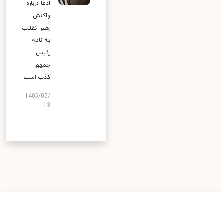
ادعا درباره
واکنش
رهبر انقلاب
به نامه
رئیس
جمهور
کذب است
1405/05/
13