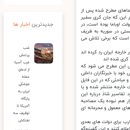
عاهای مطرح شده پس از
 این که جان کری سفیر
جدیدترین
اخبار ها
ت اوباما بوده است، در
تی در سوریه به ظریف
 است که برخی تلاش می
شب
ارجه ایران رد کرده اند
پرتنش
ری شده اند.
غرب آسیا؛
 این مطرح می شود که
از ادعای
د با خبرنگاران داخلی
حمله
مباحثی که در این فایل
موشکی
 خارجه منتشر شده و یا
ایران به
تفاسیر شاذ درباره این
پایگاه
ر هم نبوده یک مصاحبه
آمریکا تا
ی معمول و محرمانه ای
توقیف سه
نفتکش
رب برای دولت های بعدی
ام کنند و این گفت‌وگو