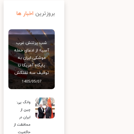
بروزترین
اخبار ها
شب پرتنش غرب
آسیا؛ از ادعای حمله
موشکی ایران به
پایگاه آمریکا تا
توقیف سه نفتکش
1405/05/07
وانگ یی:
چین از
ایران در
محافظت از
حاکمیت