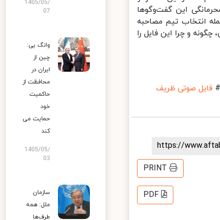
1405/05/
مانگی این گفت‌وگوها
07
له انتخاب تیم مصاحبه
ونه و چرا این فایل را
وانگ یی:
چین از
ایران در
محافظت از
فایل صوتی ظریف
حاکمیت
خود
حمایت می
کند
https://www.aft
1405/05/
03
PRINT
سازمان
PDF
ملل: همه
طرف‌ها