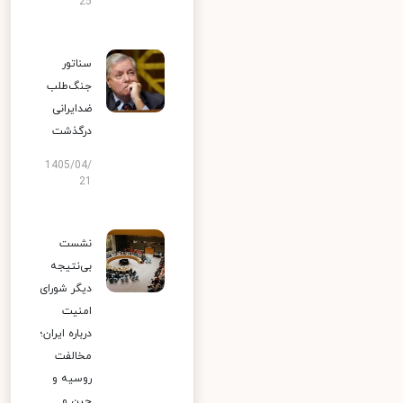
25
سناتور
جنگ‌طلب
ضدایرانی
درگذشت
1405/04/
21
نشست
بی‌نتیجه
دیگر شورای
امنیت
درباره ایران؛
مخالفت
روسیه و
چین و