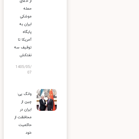
از ادعای
حمله
موشکی
ایران به
پایگاه
آمریکا تا
توقیف سه
نفتکش
1405/05/
07
وانگ یی:
چین از
ایران در
محافظت از
حاکمیت
خود