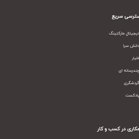
رسی سریع
یتال مارکتینگ
نش سرا
ار
رسانه ای
دشگری
دکست
ری در کسب و کار