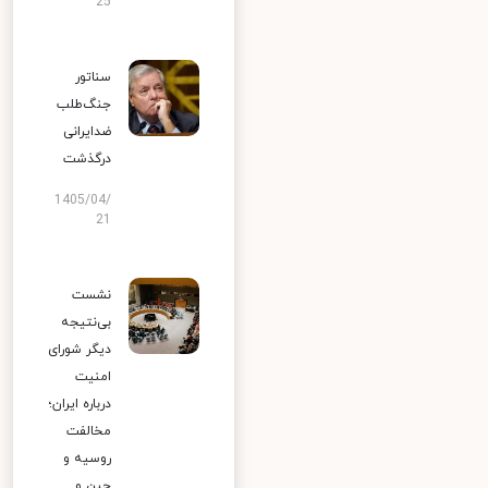
25
سناتور
جنگ‌طلب
ضدایرانی
درگذشت
1405/04/
21
نشست
بی‌نتیجه
دیگر شورای
امنیت
درباره ایران؛
مخالفت
روسیه و
چین و