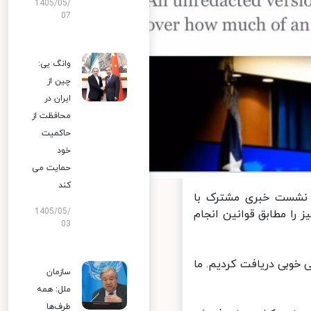
1405/05/
07
وانگ یی:
چین از
ایران در
محافظت از
حاکمیت
خود
حمایت می
کند
 نشست خبری مشترک با
1405/05/
 مطابق قوانین انجام
03
خوبی دریافت کردیم. ما
سازمان
ملل: همه
طرف‌ها