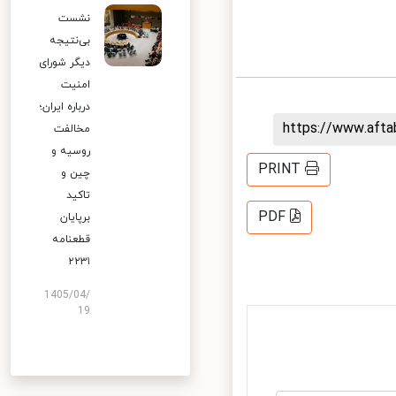
نشست
بی‌نتیجه
دیگر شورای
امنیت
درباره ایران؛
https://www.aft
مخالفت
روسیه و
PRINT
چین و
تاکید
PDF
برپایان
قطعنامه
۲۲۳۱
1405/04/
19