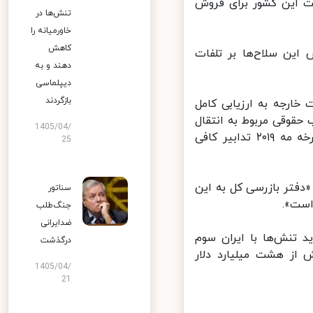
 این کشور برای فروش
تنش‌ها در
خاورمیانه را
کاهش
ین سلاح‌ها بر تلفات
دهند و به
دیپلماسی
بازگردند
ارجه به ارزیابی کامل
قوقی مربوط به انتقال
1405/04/
موشک‌های هدایت‌ دقیق مندرج در اعلامیه وضع اضطراری وزیر خارجه مورخه مه ۲۰۱۹ تدابیر کافی
25
فتر بازرسی کل به این
سناتور
ست».
جنگ‌طلب
ضدایرانی
تنش‌ها با ایران سوم
درگذشت
از هشت میلیارد دلار
1405/04/
21