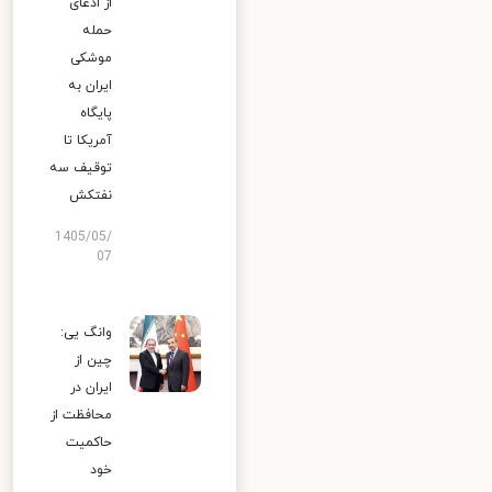
از ادعای
حمله
موشکی
ایران به
پایگاه
آمریکا تا
توقیف سه
نفتکش
1405/05/
07
وانگ یی:
چین از
ایران در
محافظت از
حاکمیت
خود