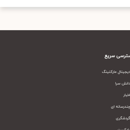
رسی سریع
یتال مارکتینگ
نش سرا
ار
رسانه ای
دشگری