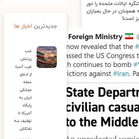
ه ایالات متحده را دور
همچنان در حال بمباران
 است!
جدیدترین
اخبار ها
شب
پرتنش
غرب آسیا؛
از ادعای
حمله
موشکی
ایران به
پایگاه
آمریکا تا
توقیف سه
نفتکش