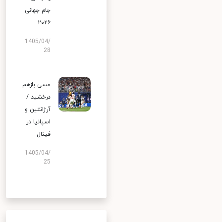
جام جهانی
۲۰۲۶
1405/04/
28
مسی بازهم
درخشید /
آرژانتین و
اسپانیا در
فینال
1405/04/
25