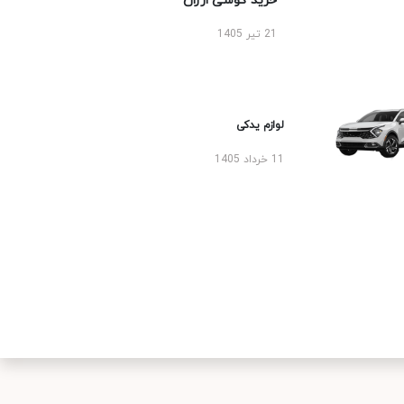
خرید گوشی ارزان
21 تیر 1405
لوازم یدکی
11 خرداد 1405