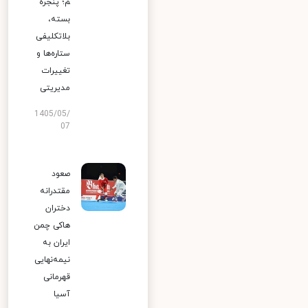
م؛ پنجره
بسته،
بلاتکلیفی
ستاره‌ها و
تغییرات
مدیریتی
1405/05/
07
صعود
مقتدرانه
دختران
هاکی چمن
ایران به
نیمه‌نهایی
قهرمانی
آسیا