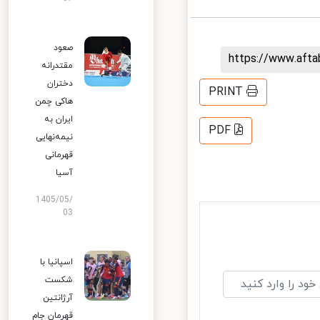
صعود
https://www.aft
مقتدرانه
دختران
PRINT
هاکی چمن
ایران به
PDF
نیمه‌نهایی
قهرمانی
آسیا
1405/05/
03
اسپانیا با
شکست
آرژانتین
قهرمان جام