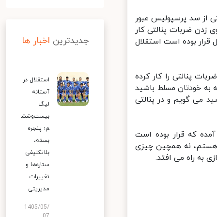
 از سد پرسپولیس عبور
 زدن ضربات پنالتی کار
جدیدترین
اخبار ها
قرار بوده است استقلال
 پنالتی را کار کرده
استقلال در
ه به خودتان مسلط باشید
آستانه
 می گویم و در پنالتی
لیگ
بیست‌وشش
م؛ پنجره
ده که قرار بوده است
بسته،
ع در 30 سالی که در فوتبال هستم، نه همچین چیزی
بلاتکلیفی
 به راه می افتد.
ستاره‌ها و
تغییرات
مدیریتی
1405/05/
07