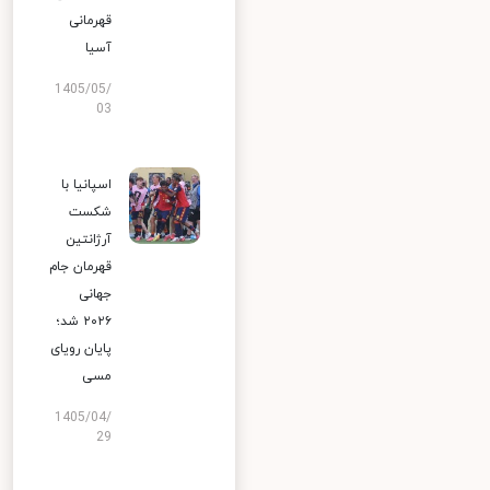
قهرمانی
آسیا
1405/05/
03
اسپانیا با
شکست
آرژانتین
قهرمان جام
جهانی
۲۰۲۶ شد؛
پایان رویای
مسی
1405/04/
29