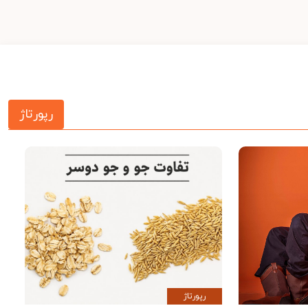
رپورتاژ
رپورتاژ