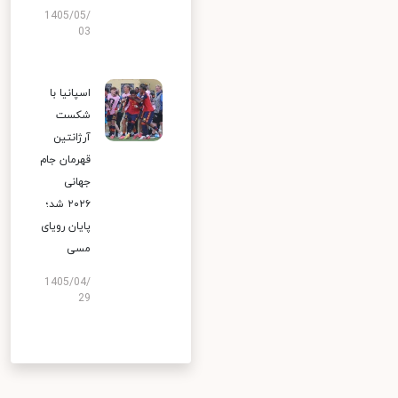
1405/05/
03
اسپانیا با
شکست
آرژانتین
قهرمان جام
جهانی
۲۰۲۶ شد؛
پایان رویای
مسی
1405/04/
29