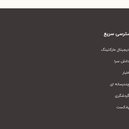
رسی سریع
یتال مارکتینگ
نش سرا
ار
رسانه ای
دشگری
دکست