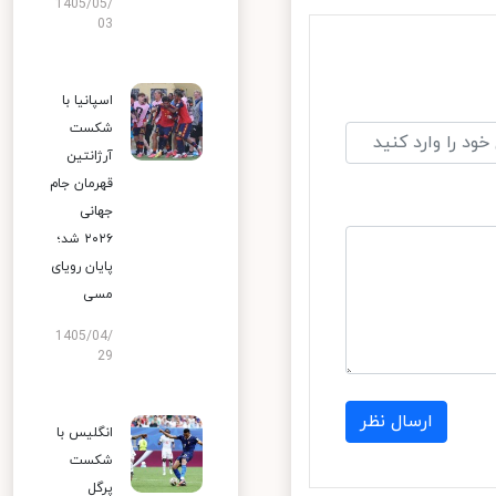
1405/05/
03
اسپانیا با
شکست
آرژانتین
قهرمان جام
جهانی
۲۰۲۶ شد؛
پایان رویای
مسی
1405/04/
29
ارسال نظر
انگلیس با
شکست
پرگل