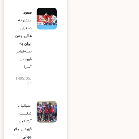
صعود
مقتدرانه
دختران
هاکی چمن
ایران به
نیمه‌نهایی
قهرمانی
آسیا
1405/05/
03
اسپانیا با
شکست
آرژانتین
قهرمان جام
جهانی