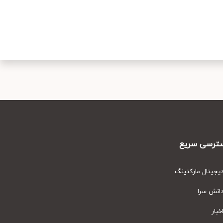
رسی سریع
یتال مارکتینگ
نش سرا
ار