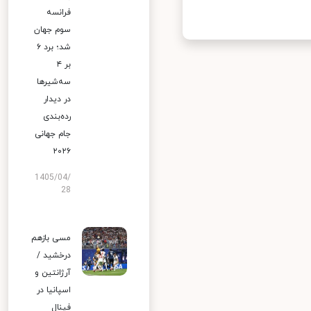
فرانسه
سوم جهان
شد؛ برد ۶
بر ۴
سه‌شیرها
در دیدار
رده‌بندی
جام جهانی
۲۰۲۶
1405/04/
28
مسی بازهم
درخشید /
آرژانتین و
اسپانیا در
فینال