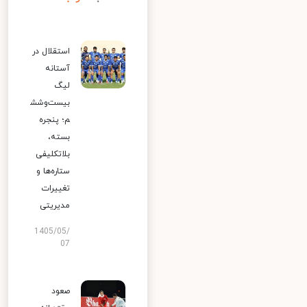
استقلال در
آستانه
لیگ
بیست‌وشش
م؛ پنجره
بسته،
بلاتکلیفی
ستاره‌ها و
تغییرات
مدیریتی
1405/05/
07
صعود